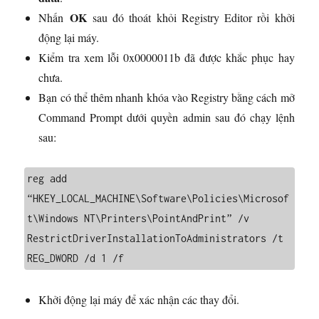
OK
Nhấn
sau đó thoát khỏi Registry Editor rồi khởi
động lại máy.
Kiểm tra xem lỗi 0x0000011b đã được khắc phục hay
chưa.
Bạn có thể thêm nhanh khóa vào Registry bằng cách mở
Command Prompt dưới quyền admin sau đó chạy lệnh
sau:
reg add 
“HKEY_LOCAL_MACHINE\Software\Policies\Microsof
t\Windows NT\Printers\PointAndPrint” /v 
RestrictDriverInstallationToAdministrators /t 
REG_DWORD /d 1 /f
Khởi động lại máy để xác nhận các thay đổi.