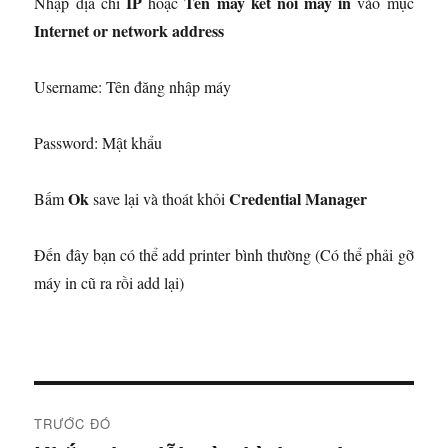
IP
Tên máy kết nối máy in
Nhập địa chỉ
hoặc
vào mục
Internet or network address
Username: Tên đăng nhập máy
Password: Mật khẩu
Ok
Credential Manager
Bấm
save lại và thoát khỏi
Đến đây bạn có thể add printer bình thường (Có thể phải gỡ
máy in cũ ra rồi add lại)
Đ
TRƯỚC ĐÓ
i