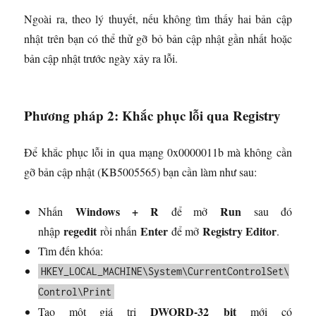
Ngoài ra, theo lý thuyết, nếu không tìm thấy hai bản cập
nhật trên bạn có thể thử gỡ bỏ bản cập nhật gần nhất hoặc
bản cập nhật trước ngày xảy ra lỗi.
Phương pháp 2: Khắc phục lỗi qua Registry
Để khắc phục lỗi in qua mạng 0x0000011b mà không cần
gỡ bản cập nhật (KB5005565) bạn cần làm như sau:
Windows + R
Run
Nhấn
để mở
sau đó
regedit
Enter
Registry Editor
nhập
rồi nhấn
để mở
.
Tìm đến khóa:
HKEY_LOCAL_MACHINE\System\CurrentControlSet\
Control\Print
DWORD-32
bit
Tạo một giá trị
mới có