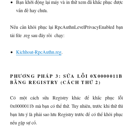
Bạn khởi động lại máy và in thử xem đã khắc phục được
vấn đề hay chưa.
Nếu cần khôi phục lại RpcAuthnLevelPrivacyEnabled bạn
tải file .reg sau đây rồi chạy:
Kichhoat-RpcAuthn.reg
.
PHƯƠNG PHÁP 3: SỬA LỖI 0X0000011B
BẰNG REGISTRY (CÁCH THỨ 2)
Có một cách sửa Registry khác để khắc phục lỗi
0x0000011b mà bạn có thể thử. Tuy nhiên, trước khi thử thì
bạn lưu ý là phải sao lưu Registry trước để có thể khôi phục
nếu gặp sự cố.