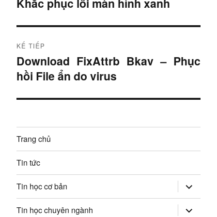
Khắc phục lỗi màn hình xanh
B
à
ề
i
u
t
KẾ TIẾP
r
h
Download FixAttrb Bkav – Phục
B
ư
hồi File ẩn do virus
à
ư
ớ
i
c
ớ
t
:
i
n
ế
Trang chủ
g
p
:
b
Tin tức
à
mở
Tin học cơ bản
rộng
trình
i
đơn
mở
Tin học chuyên ngành
con
rộng