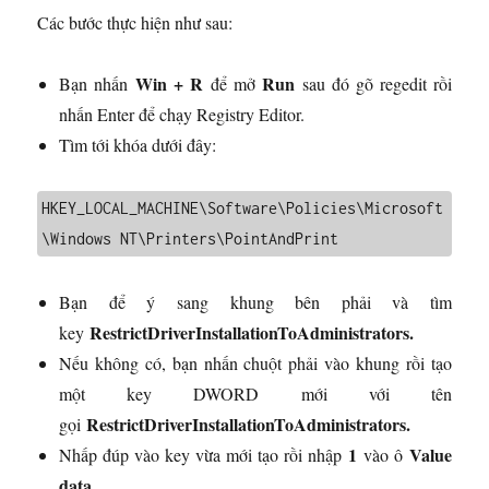
Các bước thực hiện như sau:
Win + R
Run
Bạn nhấn
để mở
sau đó gõ regedit rồi
nhấn Enter để chạy Registry Editor.
Tìm tới khóa dưới đây:
HKEY_LOCAL_MACHINE\Software\Policies\Microsoft
\Windows NT\Printers\PointAndPrint
Bạn để ý sang khung bên phải và tìm
RestrictDriverInstallationToAdministrators.
key
Nếu không có, bạn nhấn chuột phải vào khung rồi tạo
một key DWORD mới với tên
RestrictDriverInstallationToAdministrators.
gọi
1
Value
Nhấp đúp vào key vừa mới tạo rồi nhập
vào ô
data
.