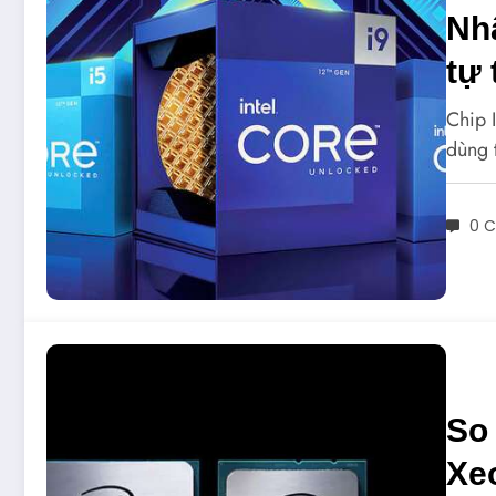
Nhậ
tự 
Chip 
dùng 
0 
So 
Xeo