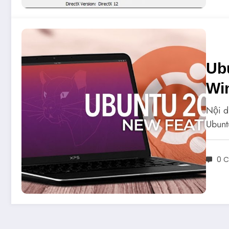
Ubu
Wi
Nội d
Ubunt
0 