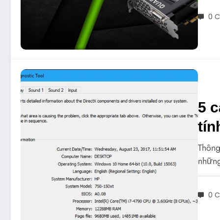
0 
5 c
tín
Thông
những
0 