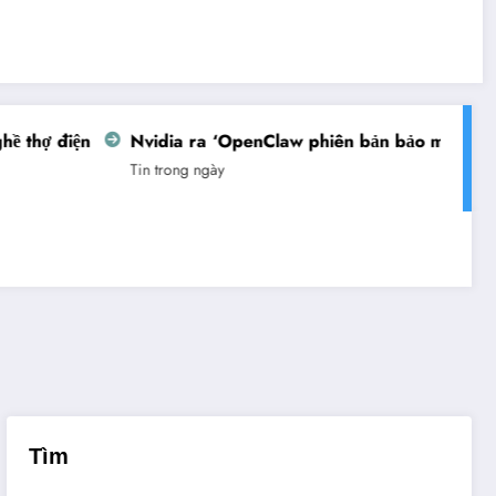
thợ điện
Nvidia ra ‘OpenClaw phiên bản bảo mật’
Vi
Tin trong ngày
Ti
Tìm