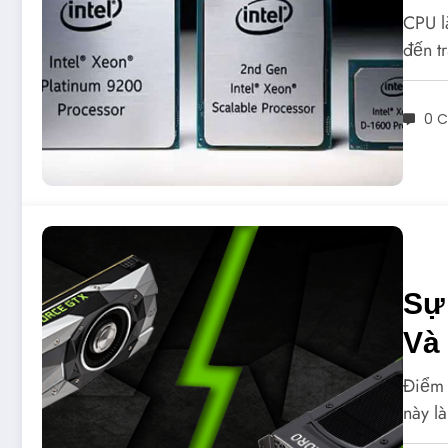
CPU l
đến t
0 
Sự
Và
Điểm 
này l