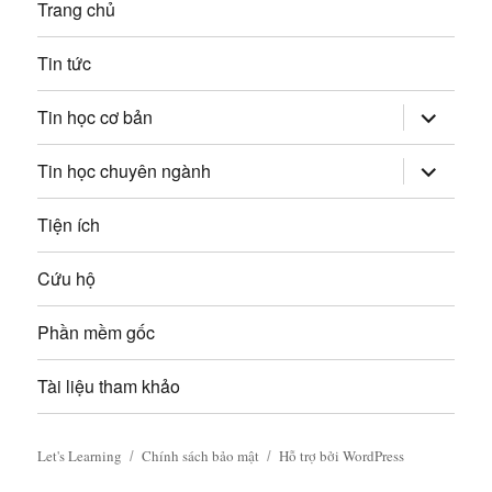
Trang chủ
p
b
:
Tin tức
à
mở
i
Tin học cơ bản
rộng
trình
v
đơn
mở
Tin học chuyên ngành
con
rộng
trình
i
đơn
Tiện ích
con
ế
Cứu hộ
t
Phần mềm gốc
Tài liệu tham khảo
Let's Learning
Chính sách bảo mật
Hỗ trợ bởi WordPress