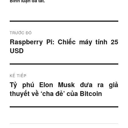
Bình luận đã tắt.
Đ
TRƯỚC ĐÓ
i
Raspberry Pi: Chiếc máy tính 25
B
USD
à
ề
i
u
t
r
h
KẾ TIẾP
ư
Tỷ phú Elon Musk đưa ra giả
B
ư
ớ
thuyết về ‘cha đẻ’ của Bitcoin
à
c
ớ
i
:
t
n
i
g
ế