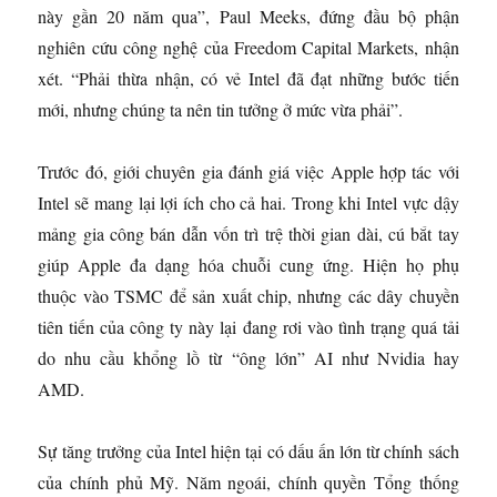
này gần 20 năm qua”, Paul Meeks, đứng đầu bộ phận
nghiên cứu công nghệ của Freedom Capital Markets, nhận
xét. “Phải thừa nhận, có vẻ Intel đã đạt những bước tiến
mới, nhưng chúng ta nên tin tưởng ở mức vừa phải”.
Trước đó, giới chuyên gia đánh giá việc Apple hợp tác với
Intel sẽ mang lại lợi ích cho cả hai. Trong khi Intel vực dậy
mảng gia công bán dẫn vốn trì trệ thời gian dài, cú bắt tay
giúp Apple đa dạng hóa chuỗi cung ứng. Hiện họ phụ
thuộc vào TSMC để sản xuất chip, nhưng các dây chuyền
tiên tiến của công ty này lại đang rơi vào tình trạng quá tải
do nhu cầu khổng lồ từ “ông lớn” AI như Nvidia hay
AMD.
Sự tăng trưởng của Intel hiện tại có dấu ấn lớn từ chính sách
của chính phủ Mỹ. Năm ngoái, chính quyền Tổng thống