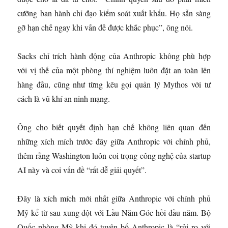
cưỡng ban hành chỉ đạo kiểm soát xuất khẩu. Họ sẵn sàng
gỡ hạn chế ngay khi vấn đề được khắc phục”, ông nói.
Sacks chỉ trích hành động của Anthropic không phù hợp
với vị thế của một phòng thí nghiệm luôn đặt an toàn lên
hàng đầu, cũng như từng kêu gọi quản lý Mythos với tư
cách là vũ khí an ninh mạng.
Ông cho biết quyết định hạn chế không liên quan đến
những xích mích trước đây giữa Anthropic với chính phủ,
thêm rằng Washington luôn coi trọng công nghệ của startup
AI này và coi vấn đề “rất dễ giải quyết”.
Đây là xích mích mới nhất giữa Anthropic với chính phủ
Mỹ kể từ sau xung đột với Lầu Năm Góc hồi đầu năm. Bộ
Quốc phòng Mỹ khi đó tuyên bố Anthropic là “rủi ro với