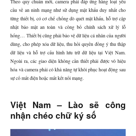
Theo quy chuẩn mới, camera phải đáp ứng hàng loạt yêu
cầu về an ninh mạng như sử dụng mật khẩu duy nhất cho
từng thiết bị, có cơ chế chống dò quét mật khẩu, hỗ trợ cập
nhật bảo mật an toàn và công bố chính sách xử lý lỗ
hổng… Thiết bị cũng phải bảo vệ dữ liệu cá nhân của người
dùng, cho phép xóa dữ liệu, thu hồi quyền đồng ý thu thập
dữ liệu và hỗ trợ cấu hình lưu trữ dữ liệu tại Việt Nam.
Ngoài ra, các giao diện không cần thiết phải được vô hiệu
hóa và camera phải có khả năng tự khôi phục hoạt động sau
sự cố mất điện hoặc mất kết nối mạng.
Việt Nam – Lào sẽ công
nhận chéo chữ ký số