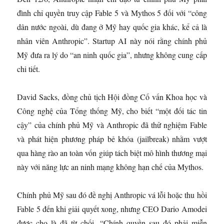
đình chỉ quyền truy cập Fable 5 và Mythos 5 đối với “công
dân nước ngoài, dù đang ở Mỹ hay quốc gia khác, kể cả là
nhân viên Anthropic”. Startup AI này nói rằng chính phủ
Mỹ đưa ra lý do “an ninh quốc gia”, nhưng không cung cấp
chi tiết.
David Sacks, đồng chủ tịch Hội đồng Cố vấn Khoa học và
Công nghệ của Tổng thống Mỹ, cho biết “một đối tác tin
cậy” của chính phủ Mỹ và Anthropic đã thử nghiệm Fable
và phát hiện phương pháp bẻ khóa (jailbreak) nhằm vượt
qua hàng rào an toàn vốn giúp tách biệt mô hình thương mại
này với năng lực an ninh mạng không hạn chế của Mythos.
Chính phủ Mỹ sau đó đề nghị Anthropic vá lỗi hoặc thu hồi
Fable 5 đến khi giải quyết xong, nhưng CEO Dario Amodei
được cho là đã từ chối. “Chính quyền sau đó phải miễn