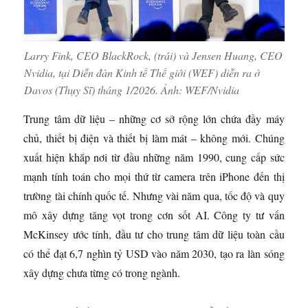
Larry Fink, CEO BlackRock, (trái) và Jensen Huang, CEO
Nvidia, tại Diễn đàn Kinh tế Thế giới (WEF) diễn ra ở
Davos (Thụy Sĩ) tháng 1/2026. Ảnh:
WEF/Nvidia
Trung tâm dữ liệu – những cơ sở rộng lớn chứa đầy máy
chủ, thiết bị điện và thiết bị làm mát – không mới. Chúng
xuất hiện khắp nơi từ đầu những năm 1990, cung cấp sức
mạnh tính toán cho mọi thứ từ camera trên iPhone đến thị
trường tài chính quốc tế. Nhưng vài năm qua, tốc độ và quy
mô xây dựng tăng vọt trong cơn sốt AI. Công ty tư vấn
McKinsey ước tính, đầu tư cho trung tâm dữ liệu toàn cầu
có thể đạt 6,7 nghìn tỷ USD vào năm 2030, tạo ra làn sóng
xây dựng chưa từng có trong ngành.