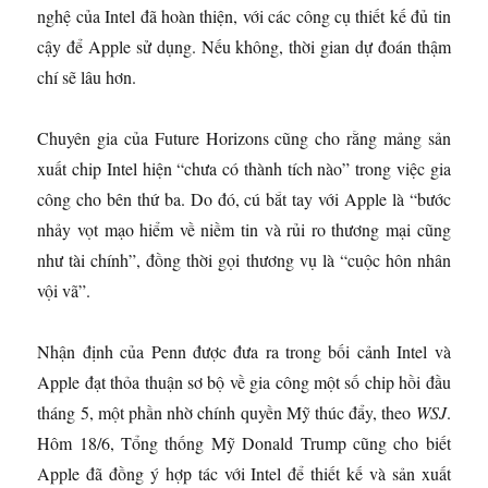
nghệ của Intel đã hoàn thiện, với các công cụ thiết kế đủ tin
cậy để Apple sử dụng. Nếu không, thời gian dự đoán thậm
chí sẽ lâu hơn.
Chuyên gia của Future Horizons cũng cho rằng mảng sản
xuất chip Intel hiện “chưa có thành tích nào” trong việc gia
công cho bên thứ ba. Do đó, cú bắt tay với Apple là “bước
nhảy vọt mạo hiểm về niềm tin và rủi ro thương mại cũng
như tài chính”, đồng thời gọi thương vụ là “cuộc hôn nhân
vội vã”.
Nhận định của Penn được đưa ra trong bối cảnh Intel và
Apple đạt thỏa thuận sơ bộ về gia công một số chip hồi đầu
tháng 5, một phần nhờ chính quyền Mỹ thúc đẩy, theo
WSJ
.
Hôm 18/6, Tổng thống Mỹ Donald Trump cũng cho biết
Apple đã đồng ý hợp tác với Intel để thiết kế và sản xuất