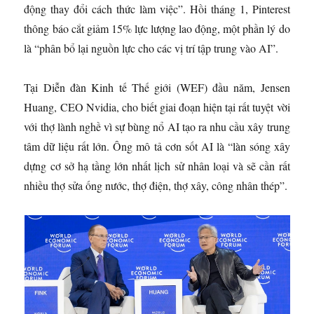
động thay đổi cách thức làm việc”. Hồi tháng 1, Pinterest
thông báo cắt giảm 15% lực lượng lao động, một phần lý do
là “phân bổ lại nguồn lực cho các vị trí tập trung vào AI”.
Tại Diễn đàn Kinh tế Thế giới (WEF) đầu năm, Jensen
Huang, CEO Nvidia, cho biết giai đoạn hiện tại rất tuyệt vời
với thợ lành nghề vì sự bùng nổ AI tạo ra nhu cầu xây trung
tâm dữ liệu rất lớn. Ông mô tả cơn sốt AI là “làn sóng xây
dựng cơ sở hạ tầng lớn nhất lịch sử nhân loại và sẽ cần rất
nhiều thợ sửa ống nước, thợ điện, thợ xây, công nhân thép”.