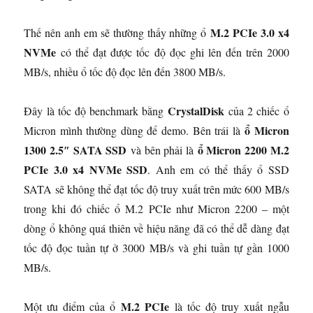
M.2 PCIe 3.0 x4
Thế nên anh em sẽ thường thấy những ổ
NVMe
có thể đạt được tốc độ đọc ghi lên đến trên 2000
MB/s, nhiều ổ tốc độ đọc lên đến 3800 MB/s.
CrystalDisk
Đây là tốc độ benchmark bằng
của 2 chiếc ổ
ổ Micron
Micron mình thường dùng để demo. Bên trái là
1300 2.5″ SATA SSD
ổ Micron 2200 M.2
và bên phải là
PCIe 3.0 x4 NVMe SSD
. Anh em có thể thấy ổ SSD
SATA sẽ không thể đạt tốc độ truy xuất trên mức 600 MB/s
trong khi đó chiếc ổ M.2 PCIe như Micron 2200 – một
dòng ổ không quá thiên về hiệu năng đã có thể dễ dàng đạt
tốc độ đọc tuần tự ở 3000 MB/s và ghi tuần tự gần 1000
MB/s.
M.2 PCIe
Một ưu điểm của ổ
là tốc độ truy xuất ngẫu