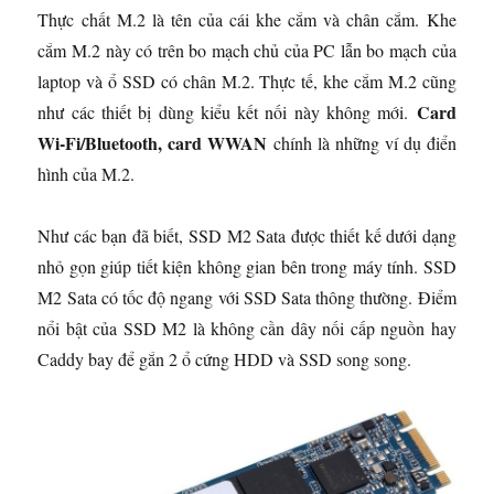
Thực chất M.2 là tên của cái khe cắm và chân cắm. Khe
cắm M.2 này có trên bo mạch chủ của PC lẫn bo mạch của
laptop và ổ SSD có chân M.2. Thực tế, khe cắm M.2 cũng
Card
như các thiết bị dùng kiểu kết nối này không mới.
Wi-Fi/Bluetooth, card WWAN
chính là những ví dụ điển
hình của M.2.
Như các bạn đã biết, SSD M2 Sata được thiết kế dưới dạng
nhỏ gọn giúp tiết kiện không gian bên trong máy tính. SSD
M2 Sata có tốc độ ngang với SSD Sata thông thường. Điểm
nổi bật của SSD M2 là không cần dây nối cấp nguồn hay
Caddy bay để gắn 2 ổ cứng HDD và SSD song song.