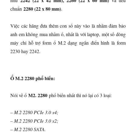
2242 (22 x 42 mm), 2260 (22 x 60 mm)
như
và tiêu
2280 (22 x 80 mm)
chuẩn
.
Việc các hãng đưa thêm con số này vào là nhằm đảm bảo
anh em không mua nhầm ổ, nhất là với laptop, một số dòng
máy chỉ hỗ trợ form ổ M.2 dạng ngắn điển hình là form
2230 hay 2242.
Ổ M.2 2280 phổ biến:
M2. 2280
Nói về ổ
phổ biến nhất thì nó lại có 3 loại:
– M.2 2280 PCIe 3.0 x4;
– M.2 2280 PCIe 3.0 x2;
– M.2 2280 SATA.