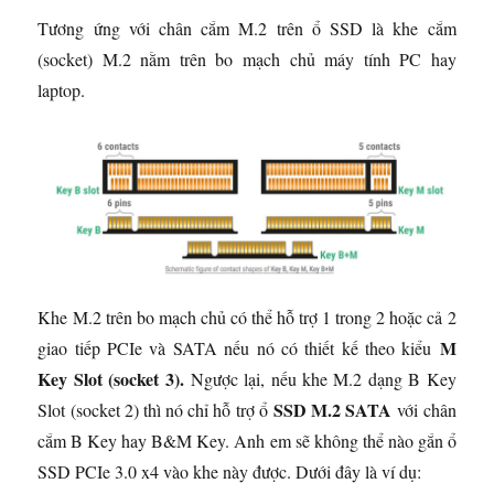
Tương ứng với chân cắm M.2 trên ổ SSD là khe cắm
(socket) M.2 nằm trên bo mạch chủ máy tính PC hay
laptop.
Khe M.2 trên bo mạch chủ có thể hỗ trợ 1 trong 2 hoặc cả 2
M
giao tiếp PCIe và SATA nếu nó có thiết kế theo kiểu
Key Slot (socket 3).
Ngược lại, nếu khe M.2 dạng B Key
SSD M.2 SATA
Slot (socket 2) thì nó chỉ hỗ trợ ổ
với chân
cắm B Key hay B&M Key. Anh em sẽ không thể nào gắn ổ
SSD PCIe 3.0 x4 vào khe này được. Dưới đây là ví dụ: