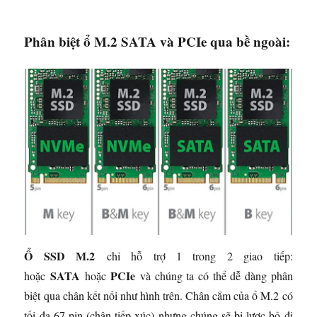
Phân biệt ổ M.2 SATA và PCIe qua bề ngoài:
Ổ SSD M.2
chỉ hỗ trợ 1 trong 2 giao tiếp:
SATA
PCIe
hoặc
hoặc
và chúng ta có thể dễ dàng phân
biệt qua chân kết nối như hình trên. Chân cắm của ổ M.2 có
tối đa 67 pin (chân tiếp xúc) nhưng chúng sẽ bị lược bỏ đi