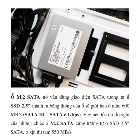
Ổ M.2 SATA
ổ
nó vẫn dùng giao diện SATA tương tự
SSD 2.5″
thành ra băng thông của ổ sẽ giới hạn ở mức 600
SATA III – SATA 6 Gbps
MB/s (
). Vậy nên tốc độ đọc/ghi
M.2 SATA
của những chiếc ổ
cũng tương tự ổ SSD 2.5″
SATA, ổ xịn thì tầm 550 MB/s.