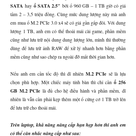
SATA
ổ SATA 2.5″
hay
bởi ổ 960 GB – 1 TB giờ có giá
tầm 2 – 3,5 triệu đồng. Cùng mức dung lượng này mà anh
em mua ổ M.2 PCIe 3.0 x4 sẽ có giá gần gấp đôi. Với dung
lượng 1 TB, anh em có thể thoải mái cài game, phần mềm
cũng như lưu trữ nội dung dung lượng lớn, mình thì thường
dùng để lưu trữ ảnh RAW để xử lý nhanh hơn bằng phần
mềm cũng như sao chép ra ngoài đỡ mất thời gian hơn.
M.2 PCIe
Nếu anh em cần tốc độ thì dĩ nhiên
sẽ là lựa
ổ 256
chọn phù hợp. Một chiếc máy tính bàn thì chỉ cần
GB M.2 PCIe
là đủ cho hệ điều hành và phần mềm, dĩ
nhiên là vẫn cần phải kẹp thêm một ổ cứng cơ 1 TB trở lên
để lưu trữ cho thoải mái.
Trên laptop, khả năng nâng cấp hạn hẹp hơn thì anh em
có thể cân nhắc nâng cấp như sau: