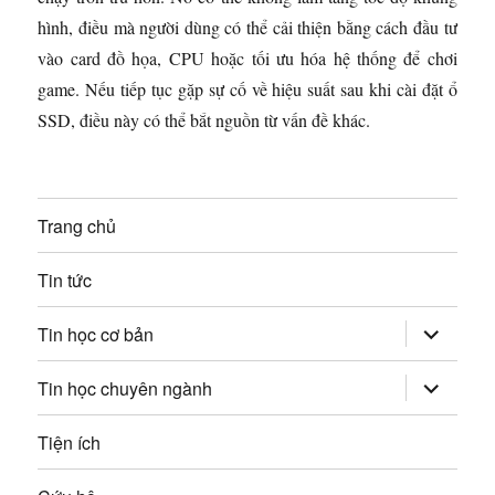
hình, điều mà người dùng có thể cải thiện bằng cách đầu tư
vào card đồ họa, CPU hoặc tối ưu hóa hệ thống để chơi
game. Nếu tiếp tục gặp sự cố về hiệu suất sau khi cài đặt ổ
SSD, điều này có thể bắt nguồn từ vấn đề khác.
Trang chủ
Tin tức
mở
Tin học cơ bản
rộng
trình
đơn
mở
Tin học chuyên ngành
con
rộng
trình
đơn
Tiện ích
con