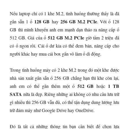
Nếu laptop chỉ có 1 khe M.2, tình huống thường thấy là đã
128 GB
256 GB M.2 PCIe
gắn sẵn 1 ổ
hay
. Với ổ 128
GB thì mình khuyến anh em mạnh dạn tháo ra nâng cấp ổ
512 GB M.2 PCIe
512 GB. Giá của ổ
giờ tầm 2 triệu đã
có ổ ngon rồi. Cái ổ dư kia có thể đem bán, nâng cấp cho
người khác hay mua cái box gắn vô làm ổ di động.
Trong tình huống máy có 2 khe M.2 trong đó một khe được
nhà sản xuất gắn sẵn ổ 256 GB chẳng hạn thì khe còn lại,
512 GB
1 TB
anh em có thể gắn thêm một ổ
hoặc
SATA
nữa là đẹp. Riêng những ai không có nhu cầu lưu trữ
gì nhiều thì 256 GB vẫn đủ, có thể tận dụng dung lượng lưu
trữ đám mây như Google Drive hay OneDrive.
Đó là tất cả những thông tin bạn cần biết để chọn lựa