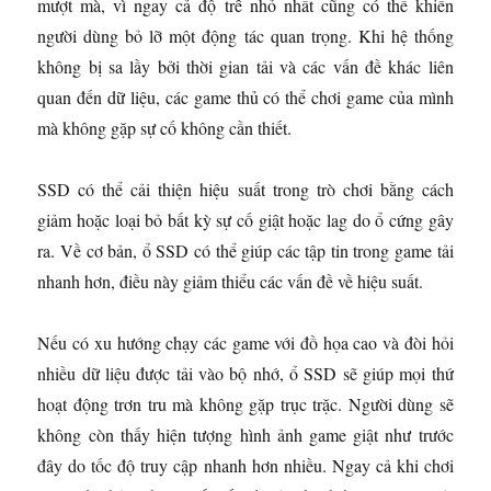
mượt mà, vì ngay cả độ trễ nhỏ nhất cũng có thể khiến
người dùng bỏ lỡ một động tác quan trọng. Khi hệ thống
không bị sa lầy bởi thời gian tải và các vấn đề khác liên
quan đến dữ liệu, các game thủ có thể chơi game của mình
mà không gặp sự cố không cần thiết.
SSD có thể cải thiện hiệu suất trong trò chơi bằng cách
giảm hoặc loại bỏ bất kỳ sự cố giật hoặc lag do ổ cứng gây
ra. Về cơ bản, ổ SSD có thể giúp các tập tin trong game tải
nhanh hơn, điều này giảm thiểu các vấn đề về hiệu suất.
Nếu có xu hướng chạy các game với đồ họa cao và đòi hỏi
nhiều dữ liệu được tải vào bộ nhớ, ổ SSD sẽ giúp mọi thứ
hoạt động trơn tru mà không gặp trục trặc. Người dùng sẽ
không còn thấy hiện tượng hình ảnh game giật như trước
đây do tốc độ truy cập nhanh hơn nhiều. Ngay cả khi chơi