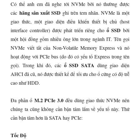
Có thể anh em đã nghe tới NVMe bởi nó thường được
hãng sản xuất SSD
các
ghi trên tem nhãn. NVMe là một
giao thức, một giao diện điều khiển thiết bị chủ (host
ổ SSD
interface controller) được phát triển riêng cho
bởi
một hội đồng gồm nhiều ông lớn trong ngành IT. Tên gọi
NVMe viết tắt của Non-Volatile Memory Express và nó
hoạt động với PCIe bus (do đó có yếu tố Express trong tên
ổ SSD SATA
gọi). Trong khi đó, các
dùng giao diện
AHCI đã cũ, nó được thiết kế để tối ưu cho ổ cứng có độ trễ
cao như HDD.
M.2 PCIe 3.0
Đa phần ổ
đều dùng giao thức NVMe nên
chúng ta cũng không cần bận tâm lắm về yếu tố này. Thứ
cần bận tâm hơn là SATA hay PCIe:
Tốc Độ