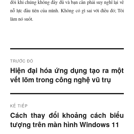
đôi khi chúng không đầy đủ và bạn cần phải suy nghĩ lại về
nỗ lực đầu tiên của mình. Không có gì sai với điều đó; Tôi
làm nó suốt.
Đ
TRƯỚC ĐÓ
i
Hiện đại hóa ứng dụng tạo ra một
B
vết lõm trong công nghệ vũ trụ
à
ề
i
u
t
r
h
KẾ TIẾP
ư
Cách thay đổi khoảng cách biểu
B
ư
ớ
tượng trên màn hình Windows 11
à
c
ớ
i