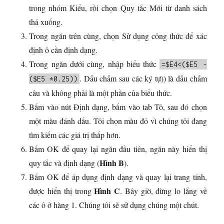
trong nhóm Kiểu, rồi chọn Quy tắc Mới từ danh sách
thả xuống.
Trong ngăn trên cùng, chọn Sử dụng công thức để xác
định ô cần định dạng.
Trong ngăn dưới cùng, nhập biểu thức
=$E4<($E5 -
. Dấu chấm sau các ký tự)) là dấu chấm
($E5 *0.25))
câu và không phải là một phần của biểu thức.
Bấm vào nút Định dạng, bấm vào tab Tô, sau đó chọn
một màu đánh dấu. Tôi chọn màu đỏ vì chúng tôi đang
tìm kiếm các giá trị thấp hơn.
Bấm OK để quay lại ngăn đầu tiên, ngăn này hiển thị
Hình B
quy tắc và định dạng (
).
Bấm OK để áp dụng định dạng và quay lại trang tính,
Hình C
được hiển thị trong
. Bây giờ, đừng lo lắng về
các ô ở hàng 1. Chúng tôi sẽ sử dụng chúng một chút.