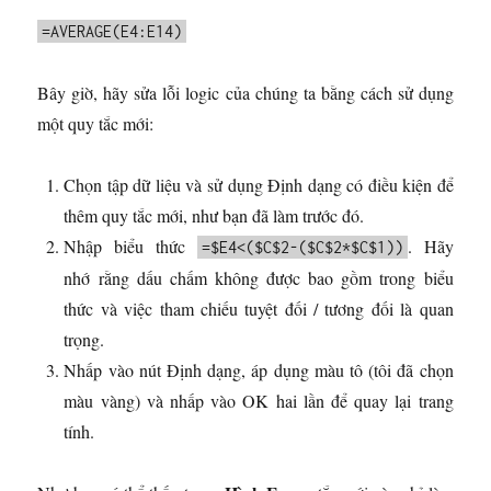
=AVERAGE(E4:E14)
Bây giờ, hãy sửa lỗi logic của chúng ta bằng cách sử dụng
một quy tắc mới:
Chọn tập dữ liệu và sử dụng Định dạng có điều kiện để
thêm quy tắc mới, như bạn đã làm trước đó.
Nhập biểu thức
. Hãy
=$E4<($C$2-($C$2*$C$1))
nhớ rằng dấu chấm không được bao gồm trong biểu
thức và việc tham chiếu tuyệt đối / tương đối là quan
trọng.
Nhấp vào nút Định dạng, áp dụng màu tô (tôi đã chọn
màu vàng) và nhấp vào OK hai lần để quay lại trang
tính.