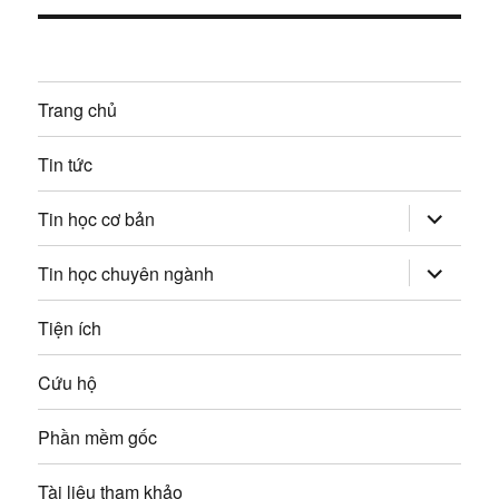
:
t
n
i
g
ế
Trang chủ
p
b
:
Tin tức
à
mở
i
Tin học cơ bản
rộng
trình
v
đơn
mở
Tin học chuyên ngành
con
rộng
trình
i
đơn
Tiện ích
con
ế
Cứu hộ
t
Phần mềm gốc
Tài liệu tham khảo