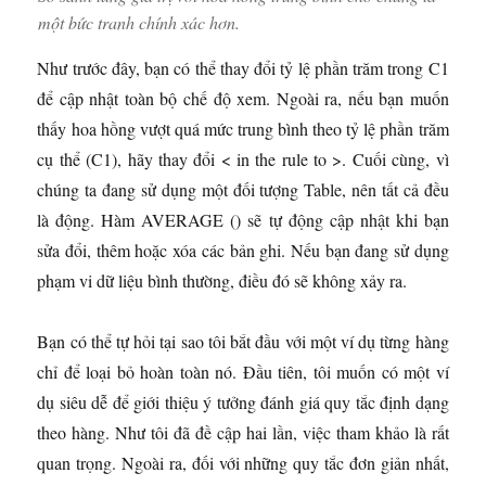
một bức tranh chính xác hơn.
Như trước đây, bạn có thể thay đổi tỷ lệ phần trăm trong C1
để cập nhật toàn bộ chế độ xem. Ngoài ra, nếu bạn muốn
thấy hoa hồng vượt quá mức trung bình theo tỷ lệ phần trăm
cụ thể (C1), hãy thay đổi < in the rule to >. Cuối cùng, vì
chúng ta đang sử dụng một đối tượng Table, nên tất cả đều
là động. Hàm AVERAGE () sẽ tự động cập nhật khi bạn
sửa đổi, thêm hoặc xóa các bản ghi. Nếu bạn đang sử dụng
phạm vi dữ liệu bình thường, điều đó sẽ không xảy ra.
Bạn có thể tự hỏi tại sao tôi bắt đầu với một ví dụ từng hàng
chỉ để loại bỏ hoàn toàn nó. Đầu tiên, tôi muốn có một ví
dụ siêu dễ để giới thiệu ý tưởng đánh giá quy tắc định dạng
theo hàng. Như tôi đã đề cập hai lần, việc tham khảo là rất
quan trọng. Ngoài ra, đối với những quy tắc đơn giản nhất,