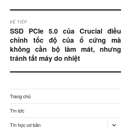
u
t
r
h
ư
KẾ TIẾP
ư
ớ
SSD PCIe 5.0 của Crucial điều
B
c
ớ
chỉnh tốc độ của ổ cứng mà
à
:
i
không cần bộ làm mát, nhưng
n
t
tránh tắt máy do nhiệt
g
i
ế
b
p
à
:
Trang chủ
i
v
Tin tức
i
mở
Tin học cơ bản
rộng