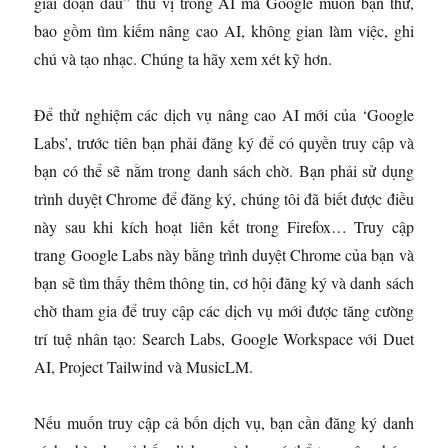
giai đoạn đầu” thú vị trong AI mà Google muốn bạn thử,
bao gồm tìm kiếm nâng cao AI, không gian làm việc, ghi
chú và tạo nhạc. Chúng ta hãy xem xét kỹ hơn.
Để thử nghiệm các dịch vụ nâng cao AI mới của ‘Google
Labs’, trước tiên bạn phải đăng ký để có quyền truy cập và
bạn có thể sẽ nằm trong danh sách chờ. Bạn phải sử dụng
trình duyệt Chrome để đăng ký, chúng tôi đã biết được điều
này sau khi kích hoạt liên kết trong Firefox… Truy cập
trang Google Labs này bằng trình duyệt Chrome của bạn và
bạn sẽ tìm thấy thêm thông tin, cơ hội đăng ký và danh sách
chờ tham gia để truy cập các dịch vụ mới được tăng cường
trí tuệ nhân tạo: Search Labs, Google Workspace với Duet
AI, Project Tailwind và MusicLM.
Nếu muốn truy cập cả bốn dịch vụ, bạn cần đăng ký danh