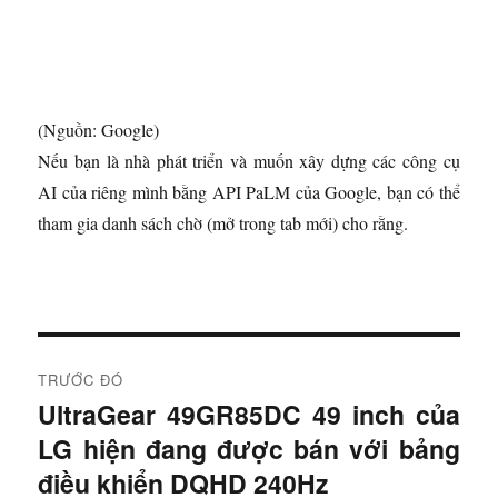
(Nguồn: Google)
Nếu bạn là nhà phát triển và muốn xây dựng các công cụ
AI của riêng mình bằng API PaLM của Google, bạn có thể
tham gia danh sách chờ
(mở trong tab mới)
cho rằng.
Đ
TRƯỚC ĐÓ
i
UltraGear 49GR85DC 49 inch của
B
LG hiện đang được bán với bảng
à
ề
i
điều khiển DQHD 240Hz