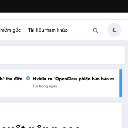
 mềm gốc
Tài liệu tham khảo
ợ điện
Nvidia ra ‘OpenClaw phiên bản bảo mật’
Việ
Tin trong ngày
Tin t