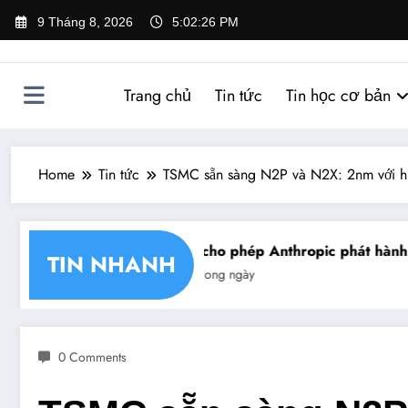
Skip
9 Tháng 8, 2026
5:02:27 PM
to
content
Trang chủ
Tin tức
Tin học cơ bản
Home
Tin tức
TSMC sẵn sàng N2P và N2X: 2nm với hi
n chéo chữ ký số
Mỹ cho phép Anthropic phát hành giới
TIN NHANH
Tin trong ngày
0 Comments