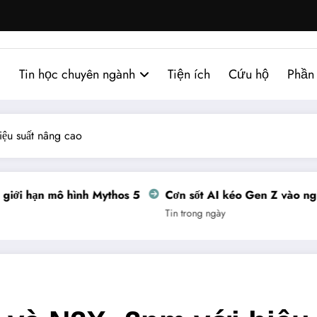
Tin học chuyên ngành
Tiện ích
Cứu hộ
Phần
ệu suất nâng cao
 hạn mô hình Mythos 5
Cơn sốt AI kéo Gen Z vào nghề th
Tin trong ngày