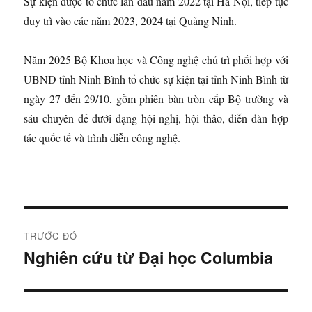
Sự kiện được tổ chức lần đầu năm 2022 tại Hà Nội, tiếp tục
duy trì vào các năm 2023, 2024 tại Quảng Ninh.
Năm 2025 Bộ Khoa học và Công nghệ chủ trì phối hợp với
UBND tỉnh Ninh Bình tổ chức sự kiện tại tỉnh Ninh Bình từ
ngày 27 đến 29/10, gồm phiên bàn tròn cấp Bộ trưởng và
sáu chuyên đề dưới dạng hội nghị, hội thảo, diễn đàn hợp
tác quốc tế và trình diễn công nghệ.
Đ
TRƯỚC ĐÓ
i
Nghiên cứu từ Đại học Columbia
B
à
ề
i
u