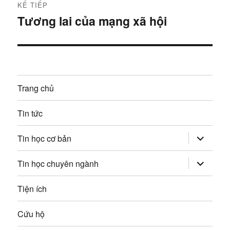
t
KẾ TIẾP
r
h
Tương lai của mạng xã hội
B
ư
à
ư
ớ
i
c
ớ
t
:
i
n
Trang chủ
ế
g
p
Tin tức
:
b
mở
Tin học cơ bản
rộng
à
trình
đơn
mở
Tin học chuyên ngành
con
i
rộng
trình
đơn
Tiện ích
v
con
i
Cứu hộ