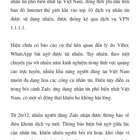
nhắn tin phổ biến nhất tại Việt Nam, đồng thời ghi dấu trên
bản đồ Internet thế giới khi vào top 10 dịch vụ nhắn tin
được sử dụng nhiều, được thống kê qua dịch vụ VPN
1.1.1.1.
Hiện chưa có báo cáo cụ thể liên quan đến lý do Viber,
WhatsApp bất ngờ được tải nhiều. Tuy nhiên, theo một
chuyên gia với nhiều năm kinh nghiệm trong lĩnh vực quảng
cáo trực tuyến, nhiều khả năng người dùng tại Việt Nam
muốn đa dạng hóa các công cụ nhắn tin. Điều này diễn ra
trong bối cảnh Zalo, ứng dụng nhắn tin phổ biến nhất Việt
Nam, có một số động thái khiến họ không hài lòng.
Từ 26/12, nhiều người dùng Zalo nhận được thông báo về
điều khoản dịch vụ mới. Thông báo hiện bất ngờ giữa lúc
cần nhắn tin, khiến nhiều người bối rối hoặc khó chịu vì