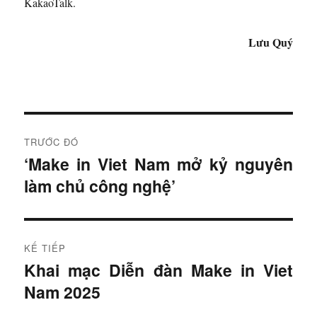
KakaoTalk.
Lưu Quý
Đ
TRƯỚC ĐÓ
i
‘Make in Viet Nam mở kỷ nguyên
B
làm chủ công nghệ’
à
ề
i
u
t
r
h
KẾ TIẾP
ư
Khai mạc Diễn đàn Make in Viet
B
ư
ớ
Nam 2025
à
c
ớ
i