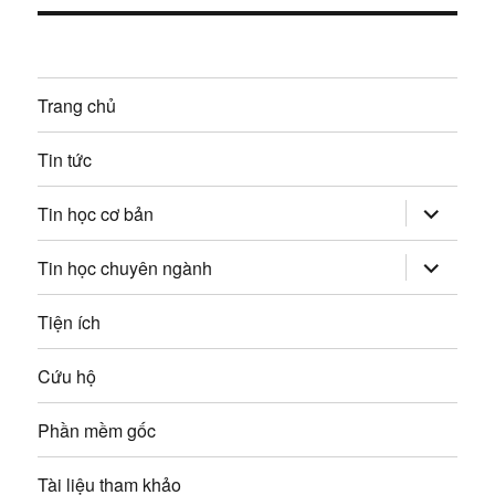
:
t
n
i
g
ế
Trang chủ
p
b
:
Tin tức
à
mở
i
Tin học cơ bản
rộng
trình
v
đơn
mở
Tin học chuyên ngành
con
rộng
trình
i
đơn
Tiện ích
con
ế
Cứu hộ
t
Phần mềm gốc
Tài liệu tham khảo