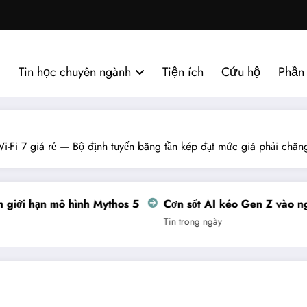
Tin học chuyên ngành
Tiện ích
Cứu hộ
Phần
Wi-Fi 7 giá rẻ — Bộ định tuyến băng tần kép đạt mức giá phải ch
i hạn mô hình Mythos 5
Cơn sốt AI kéo Gen Z vào nghề t
Tin trong ngày