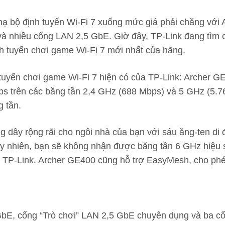
 hạ bộ định tuyến Wi-Fi 7 xuống mức giá phải chăng vớ
à nhiều cổng LAN 2,5 GbE. Giờ đây, TP-Link đang tìm 
h tuyến chơi game Wi-Fi 7 mới nhất của hãng.
uyến chơi game Wi-Fi 7 hiện có của TP-Link: Archer G
bps trên các băng tần 2,4 GHz (688 Mbps) và 5 GHz (5.
g tần.
ây rộng rãi cho ngôi nhà của bạn với sáu ăng-ten di đ
y nhiên, bạn sẽ không nhận được băng tần 6 GHz hiệu s
a TP-Link. Archer GE400 cũng hỗ trợ EasyMesh, cho phé
 GbE, cổng “Trò chơi” LAN 2,5 GbE chuyên dụng và ba 