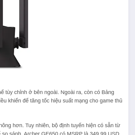
 tùy chỉnh ở bên ngoài. Ngoài ra, còn có Bảng
điều khiển để tăng tốc hiệu suất mạng cho game thủ
hông hơn. Tuy nhiên, bộ định tuyến hiện có sẵn từ
 Để so sánh, Archer GE650 có MSRP là 349,99 USD