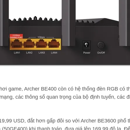
ơi game, Archer BE400 còn có hệ thống đèn RGB có thể
ái mạng, các thông số quan trọng của bộ định tuyến, các 
219,99 USD, đắt hơn gấp đôi so với Archer BE3600 phổ t
 (50GE400) khi thanh toán, đưa giá lên 169,99 đô la.