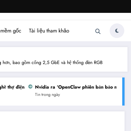
 mềm gốc
Tài liệu tham khảo
ăng hơn, bao gồm cổng 2,5 GbE và hệ thống đèn RGB
hợ điện
Nvidia ra ‘OpenClaw phiên bản bảo mật’
Việ
Tin trong ngày
Tin 