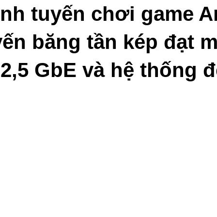
ịnh tuyến chơi game A
yến băng tần kép đạt 
2,5 GbE và hệ thống 