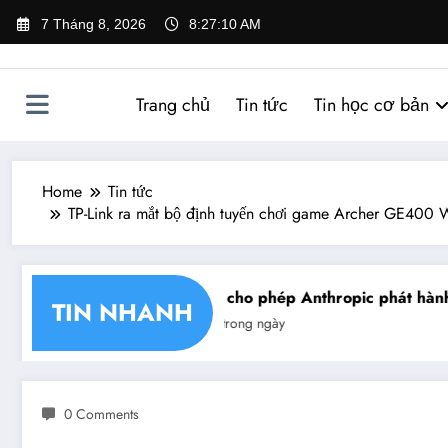
Skip
7 Tháng 8, 2026
8:27:11 AM
to
content
Trang chủ
Tin tức
Tin học cơ bản
Home
Tin tức
TP-Link ra mắt bộ định tuyến chơi game Archer GE400 
ận chéo chữ ký số
Mỹ cho phép Anthropic phát hành giớ
TIN NHANH
Tin trong ngày
0 Comments