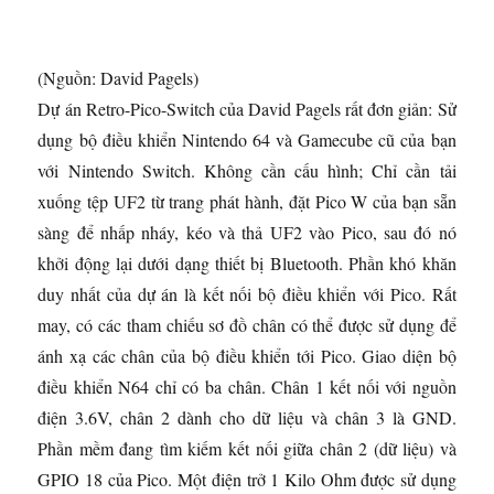
(Nguồn: David Pagels)
Dự án Retro-Pico-Switch của David Pagels rất đơn giản: Sử
dụng bộ điều khiển Nintendo 64 và Gamecube cũ của bạn
với Nintendo Switch. Không cần cấu hình; Chỉ cần tải
xuống tệp UF2 từ trang phát hành, đặt Pico W của bạn sẵn
sàng để nhấp nháy, kéo và thả UF2 vào Pico, sau đó nó
khởi động lại dưới dạng thiết bị Bluetooth. Phần khó khăn
duy nhất của dự án là kết nối bộ điều khiển với Pico. Rất
may, có các tham chiếu sơ đồ chân có thể được sử dụng để
ánh xạ các chân của bộ điều khiển tới Pico. Giao diện bộ
điều khiển N64 chỉ có ba chân. Chân 1 kết nối với nguồn
điện 3.6V, chân 2 dành cho dữ liệu và chân 3 là GND.
Phần mềm đang tìm kiếm kết nối giữa chân 2 (dữ liệu) và
GPIO 18 của Pico. Một điện trở 1 Kilo Ohm được sử dụng