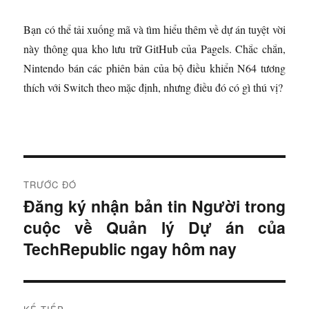
Bạn có thể tải xuống mã và tìm hiểu thêm về dự án tuyệt vời
này thông qua kho lưu trữ GitHub của Pagels. Chắc chắn,
Nintendo bán các phiên bản của bộ điều khiển N64 tương
thích với Switch theo mặc định, nhưng điều đó có gì thú vị?
Đ
TRƯỚC ĐÓ
i
Đăng ký nhận bản tin Người trong
B
cuộc về Quản lý Dự án của
à
ề
i
TechRepublic ngay hôm nay
u
t
r
h
ư