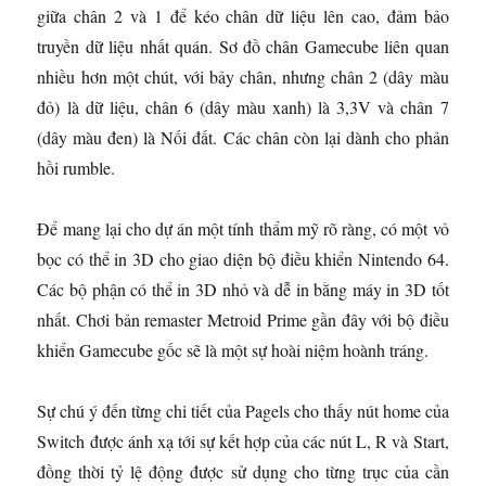
giữa chân 2 và 1 để kéo chân dữ liệu lên cao, đảm bảo
truyền dữ liệu nhất quán. Sơ đồ chân Gamecube liên quan
nhiều hơn một chút, với bảy chân, nhưng chân 2 (dây màu
đỏ) là dữ liệu, chân 6 (dây màu xanh) là 3,3V và chân 7
(dây màu đen) là Nối đất. Các chân còn lại dành cho phản
hồi rumble.
Để mang lại cho dự án một tính thẩm mỹ rõ ràng, có một vỏ
bọc có thể in 3D cho giao diện bộ điều khiển Nintendo 64.
Các bộ phận có thể in 3D nhỏ và dễ in bằng máy in 3D tốt
nhất. Chơi bản remaster Metroid Prime gần đây với bộ điều
khiển Gamecube gốc sẽ là một sự hoài niệm hoành tráng.
Sự chú ý đến từng chi tiết của Pagels cho thấy nút home của
Switch được ánh xạ tới sự kết hợp của các nút L, R và Start,
đồng thời tỷ lệ động được sử dụng cho từng trục của cần