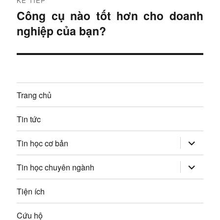
KẾ TIẾP
ư
ớ
Công cụ nào tốt hơn cho doanh
B
c
ớ
nghiệp của bạn?
à
:
i
n
t
g
i
ế
b
Trang chủ
p
à
:
Tin tức
i
mở
Tin học cơ bản
v
rộng
trình
đơn
mở
Tin học chuyên ngành
i
con
rộng
trình
đơn
ế
Tiện ích
con
t
Cứu hộ