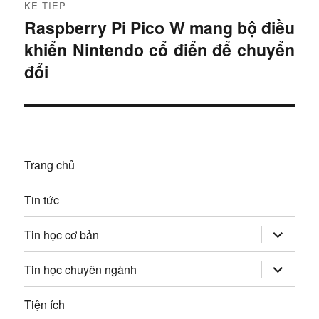
KẾ TIẾP
ư
ớ
Raspberry Pi Pico W mang bộ điều
B
c
ớ
khiển Nintendo cổ điển để chuyển
à
:
i
đổi
n
t
g
i
ế
b
p
à
Trang chủ
:
i
Tin tức
v
mở
Tin học cơ bản
rộng
i
trình
đơn
mở
Tin học chuyên ngành
con
rộng
ế
trình
đơn
Tiện ích
t
con