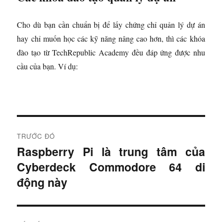
Cho dù bạn cần chuẩn bị để lấy chứng chỉ quản lý dự án
hay chỉ muốn học các kỹ năng nâng cao hơn, thì các khóa
đào tạo từ TechRepublic Academy đều đáp ứng được nhu
cầu của bạn. Ví dụ:
Đ
TRƯỚC ĐÓ
i
Raspberry Pi là trung tâm của
B
Cyberdeck Commodore 64 di
à
ề
i
động này
u
t
r
h
ư