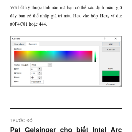
Với bất kỳ thuộc tính nào mà bạn có thể xác định màu, giờ
Hex,
đây bạn có thể nhập giá trị màu Hex vào hộp
ví dụ:
#0F4C81 hoặc 444.
Đ
TRƯỚC ĐÓ
i
Pat Gelsinger cho biết Intel Arc
B