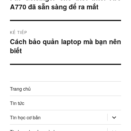
A770 đã sẵn sàng để ra mắt
à
ề
i
u
t
r
h
KẾ TIẾP
ư
Cách bảo quản laptop mà bạn nên
B
ư
ớ
biết
à
c
ớ
i
:
t
n
i
g
ế
Trang chủ
p
b
:
Tin tức
à
mở
i
Tin học cơ bản
rộng
trình
v
đơn
mở