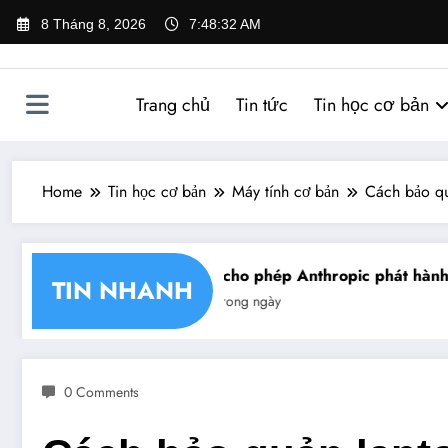
Skip
8 Tháng 8, 2026
7:48:34 AM
to
content
Trang chủ
Tin tức
Tin học cơ bản
Home
Tin học cơ bản
Máy tính cơ bản
Cách bảo qu
 chéo chữ ký số
Mỹ cho phép Anthropic phát hành giới 
TIN NHANH
Tin trong ngày
0 Comments