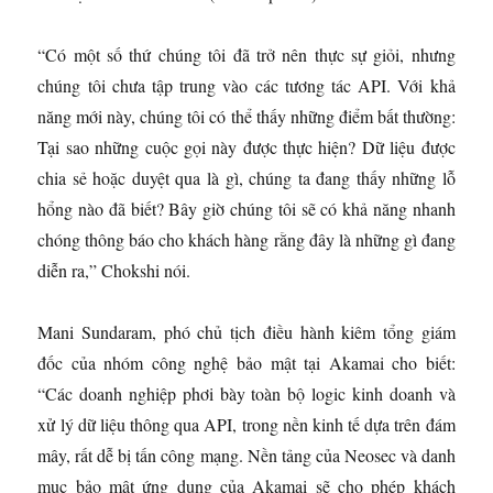
“Có một số thứ chúng tôi đã trở nên thực sự giỏi, nhưng
chúng tôi chưa tập trung vào các tương tác API. Với khả
năng mới này, chúng tôi có thể thấy những điểm bất thường:
Tại sao những cuộc gọi này được thực hiện? Dữ liệu được
chia sẻ hoặc duyệt qua là gì, chúng ta đang thấy những lỗ
hổng nào đã biết? Bây giờ chúng tôi sẽ có khả năng nhanh
chóng thông báo cho khách hàng rằng đây là những gì đang
diễn ra,” Chokshi nói.
Mani Sundaram, phó chủ tịch điều hành kiêm tổng giám
đốc của nhóm công nghệ bảo mật tại Akamai cho biết:
“Các doanh nghiệp phơi bày toàn bộ logic kinh doanh và
xử lý dữ liệu thông qua API, trong nền kinh tế dựa trên đám
mây, rất dễ bị tấn công mạng. Nền tảng của Neosec và danh
mục bảo mật ứng dụng của Akamai sẽ cho phép khách