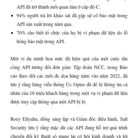
API đã trở thành mối quan tâm ở cấp độ C.
94% người trả lời khảo sát đã gặp sự cố bảo mật trong
API sản xuất trong năm qua.
70% cho biết tổ chức của họ bị vi phạm dữ liệu do lỗ
hổng bảo mật trong API.
Một ví dụ minh họa mức độ hiệu quả của một cuộc tấn
công API tương đối đơn giản: Tập đoàn NCC, trong Báo
cáo theo dõi các mối đe dọa hàng năm vào năm 2022, đã
lưu ý rằng hãng viễn thông Úc Optus đã để lộ thông tin cá
nhân của 10 triệu khách hàng trong một vụ vi phạm dữ liệu
được truy cập thông qua một API bị lộ.
Roey Eliyahu, đồng sáng lập và Giám đốc điều hành, Salt
Security lưu ý rằng mặc dù các API đang hỗ trợ quá trình
chuyển đổi kỹ thuật số mang lại cơ hội kinh doanh và lợi