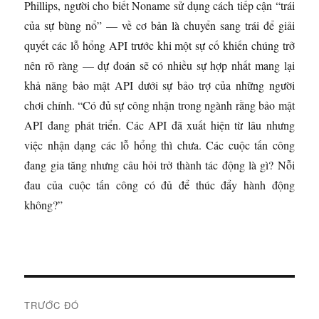
Phillips, người cho biết Noname sử dụng cách tiếp cận “trái
của sự bùng nổ” — về cơ bản là chuyển sang trái để giải
quyết các lỗ hổng API trước khi một sự cố khiến chúng trở
nên rõ ràng — dự đoán sẽ có nhiều sự hợp nhất mang lại
khả năng bảo mật API dưới sự bảo trợ của những người
chơi chính. “Có đủ sự công nhận trong ngành rằng bảo mật
API đang phát triển. Các API đã xuất hiện từ lâu nhưng
việc nhận dạng các lỗ hổng thì chưa. Các cuộc tấn công
đang gia tăng nhưng câu hỏi trở thành tác động là gì? Nỗi
đau của cuộc tấn công có đủ để thúc đẩy hành động
không?”
Đ
TRƯỚC ĐÓ