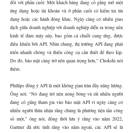
đối với phần cuối: Một khách hàng đang cố gắng mở một
ứng dụng hoặc tài khoản và ở phần cuối có kiểm tra tín
dụng hoặc các hành động khác. Ngày càng có nhiều giao
dịch giữa doanh nghiệp với doanh nghiệp diễn ra trong nền
kinh tế đám mây này, bao gồm cả chuỗi cung ứng, được
điều khiển bởi API. Nhìn chung, thị trường API đang phát
triển nhanh chóng và thiếu công cụ cần thiết để theo kịp.
Do đó, bảo mật càng trở nên quan trọng hơn,” Chokshi nói
thêm.
Phillips đồng ý API là một không gian tràn đầy năng lượng.
Ông nói: “Nó đang trở nên nóng bỏng và rất nhiều người
đang cố gắng tham gia vào bảo mật API vì ngày càng có
nhiều người thừa nhận rằng chúng là phương tiện tấn công
số một,” ông nói, đồng thời lưu ý rằng vào năm 2022,
Gartner đã ước tính rằng vào năm ngoái, các API sẽ là