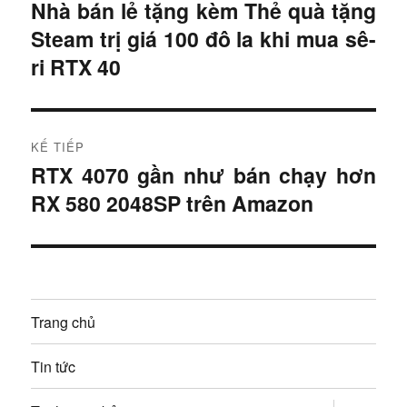
i
Nhà bán lẻ tặng kèm Thẻ quà tặng
B
Steam trị giá 100 đô la khi mua sê-
à
ề
i
ri RTX 40
u
t
r
h
ư
KẾ TIẾP
ư
ớ
RTX 4070 gần như bán chạy hơn
B
c
ớ
RX 580 2048SP trên Amazon
à
:
i
n
t
g
i
ế
b
Trang chủ
p
à
:
Tin tức
i
mở