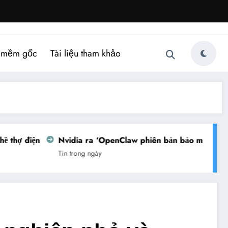
 mềm gốc
Tài liệu tham khảo
thợ điện
Nvidia ra ‘OpenClaw phiên bản bảo mật’
Vi
Tin trong ngày
Tin