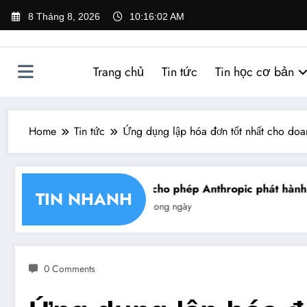
Skip
8 Tháng 8, 2026
10:16:03 AM
to
content
Trang chủ
Tin tức
Tin học cơ bản
Home
Tin tức
Ứng dụng lập hóa đơn tốt nhất cho doa
hận chéo chữ ký số
Mỹ cho phép Anthropic phát hành gi
TIN NHANH
Tin trong ngày
0 Comments