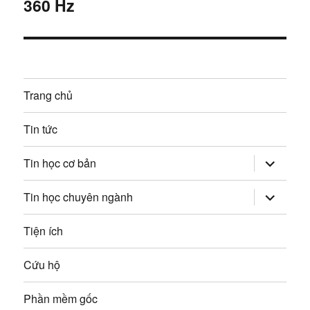
i
360 Hz
:
t
n
i
g
ế
p
b
Trang chủ
:
à
Tin tức
i
mở
Tin học cơ bản
v
rộng
trình
đơn
mở
Tin học chuyên ngành
i
con
rộng
trình
đơn
ế
Tiện ích
con
t
Cứu hộ
Phần mềm gốc