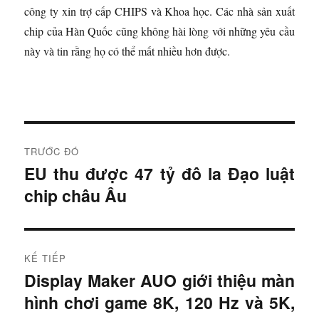
công ty xin trợ cấp CHIPS và Khoa học. Các nhà sản xuất
chip của Hàn Quốc cũng không hài lòng với những yêu cầu
này và tin rằng họ có thể mất nhiều hơn được.
Đ
TRƯỚC ĐÓ
i
EU thu được 47 tỷ đô la Đạo luật
B
chip châu Âu
à
ề
i
u
t
r
h
KẾ TIẾP
ư
Display Maker AUO giới thiệu màn
B
ư
ớ
hình chơi game 8K, 120 Hz và 5K,
à
c
ớ