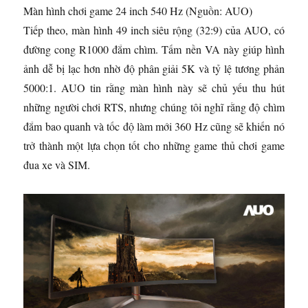
Màn hình chơi game 24 inch 540 Hz
(Nguồn: AUO)
Tiếp theo, màn hình 49 inch siêu rộng (32:9) của AUO, có
đường cong R1000 đắm chìm. Tấm nền VA này giúp hình
ảnh dễ bị lạc hơn nhờ độ phân giải 5K và tỷ lệ tương phản
5000:1. AUO tin rằng màn hình này sẽ chủ yếu thu hút
những người chơi RTS, nhưng chúng tôi nghĩ rằng độ chìm
đắm bao quanh và tốc độ làm mới 360 Hz cũng sẽ khiến nó
trở thành một lựa chọn tốt cho những game thủ chơi game
đua xe và SIM.