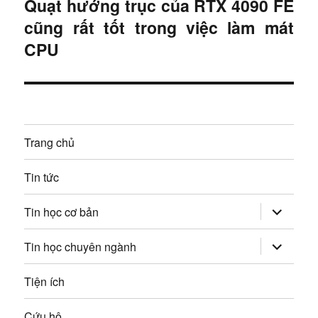
Quạt hướng trục của RTX 4090 FE
B
ư
ớ
cũng rất tốt trong việc làm mát
à
c
ớ
i
CPU
:
t
n
i
g
ế
p
b
Trang chủ
:
à
Tin tức
i
mở
Tin học cơ bản
v
rộng
trình
đơn
mở
Tin học chuyên ngành
i
con
rộng
trình
đơn
ế
Tiện ích
con
t
Cứu hộ