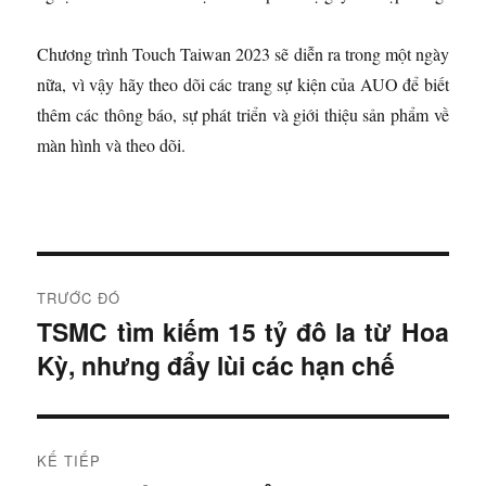
Chương trình Touch Taiwan 2023 sẽ diễn ra trong một ngày
nữa, vì vậy hãy theo dõi các trang sự kiện của AUO để biết
thêm các thông báo, sự phát triển và giới thiệu sản phẩm về
màn hình và theo dõi.
Đ
TRƯỚC ĐÓ
i
TSMC tìm kiếm 15 tỷ đô la từ Hoa
B
Kỳ, nhưng đẩy lùi các hạn chế
à
ề
i
u
t
r
h
KẾ TIẾP
ư