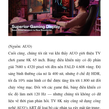
(Nguồn: AUO)
Cuối cùng, chúng tôi rất vui khi thấy AUO giới thiệu TV
chơi game 8K 65 inch. Bảng điều khiển này có độ phân
giải 7680 x 4320 pixel với đèn nền FALD 4.608 vùng. Độ
sáng bình thường của nó là 400 nit, nhưng ở chế độ HDR,
tối đa 10% màn hình có thể được tăng lên tới 1.800 nit đốt
cháy võng mạc. Đối với các game thủ, bảng điều khiển có
tốc độ làm mới 120 Hz — nhưng chúng tôi không có dữ
liệu về thời gian phản hồi. TV 8K này cũng sử dụng công
nghệ AUO’s ART để loại bỏ các phản xạ gây mất tập trung.