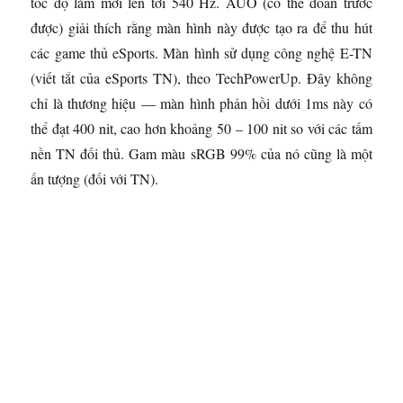
tốc độ làm mới lên tới 540 Hz. AUO (có thể đoán trước
được) giải thích rằng màn hình này được tạo ra để thu hút
các game thủ eSports. Màn hình sử dụng công nghệ E-TN
(viết tắt của eSports TN), theo TechPowerUp. Đây không
chỉ là thương hiệu — màn hình phản hồi dưới 1ms này có
thể đạt 400 nit, cao hơn khoảng 50 – 100 nit so với các tấm
nền TN đối thủ. Gam màu sRGB 99% của nó cũng là một
ấn tượng (đối với TN).