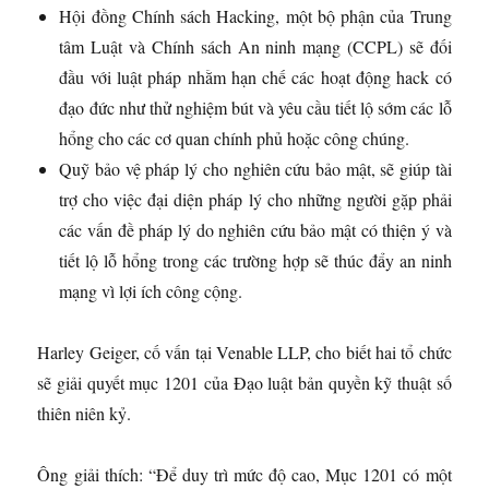
Hội đồng Chính sách Hacking, một bộ phận của Trung
tâm Luật và Chính sách An ninh mạng (CCPL) sẽ đối
đầu với luật pháp nhằm hạn chế các hoạt động hack có
đạo đức như thử nghiệm bút và yêu cầu tiết lộ sớm các lỗ
hổng cho các cơ quan chính phủ hoặc công chúng.
Quỹ bảo vệ pháp lý cho nghiên cứu bảo mật, sẽ giúp tài
trợ cho việc đại diện pháp lý cho những người gặp phải
các vấn đề pháp lý do nghiên cứu bảo mật có thiện ý và
tiết lộ lỗ hổng trong các trường hợp sẽ thúc đẩy an ninh
mạng vì lợi ích công cộng.
Harley Geiger, cố vấn tại Venable LLP, cho biết hai tổ chức
sẽ giải quyết mục 1201 của Đạo luật bản quyền kỹ thuật số
thiên niên kỷ.
Ông giải thích: “Để duy trì mức độ cao, Mục 1201 có một