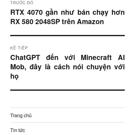
TRƯỚC ĐÓ
i
RTX 4070 gần như bán chạy hơn
B
RX 580 2048SP trên Amazon
à
ề
i
u
t
r
h
KẾ TIẾP
ư
ChatGPT đến với Minecraft AI
B
ư
ớ
Mob, đây là cách nói chuyện với
à
c
ớ
i
họ
:
t
n
i
g
ế
p
b
Trang chủ
:
à
Tin tức