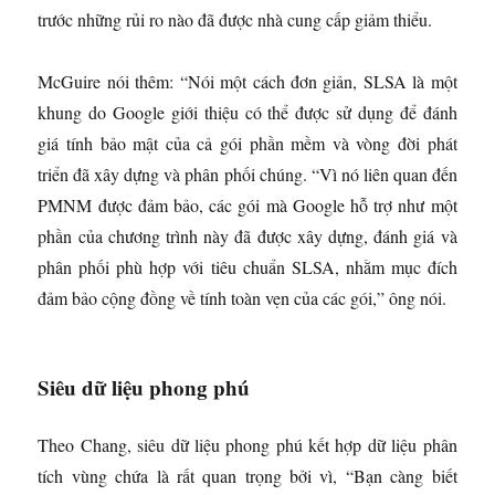
trước những rủi ro nào đã được nhà cung cấp giảm thiểu.
McGuire nói thêm: “Nói một cách đơn giản, SLSA là một
khung do Google giới thiệu có thể được sử dụng để đánh
giá tính bảo mật của cả gói phần mềm và vòng đời phát
triển đã xây dựng và phân phối chúng. “Vì nó liên quan đến
PMNM được đảm bảo, các gói mà Google hỗ trợ như một
phần của chương trình này đã được xây dựng, đánh giá và
phân phối phù hợp với tiêu chuẩn SLSA, nhằm mục đích
đảm bảo cộng đồng về tính toàn vẹn của các gói,” ông nói.
Siêu dữ liệu phong phú
Theo Chang, siêu dữ liệu phong phú kết hợp dữ liệu phân
tích vùng chứa là rất quan trọng bởi vì, “Bạn càng biết