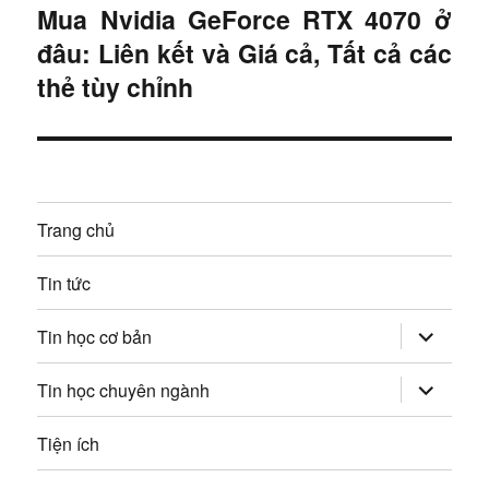
ư
Mua Nvidia GeForce RTX 4070 ở
B
ư
ớ
đâu: Liên kết và Giá cả, Tất cả các
à
c
ớ
i
thẻ tùy chỉnh
:
t
n
i
g
ế
p
b
Trang chủ
:
à
Tin tức
i
mở
Tin học cơ bản
v
rộng
trình
đơn
mở
Tin học chuyên ngành
i
con
rộng
trình
đơn
ế
Tiện ích
con