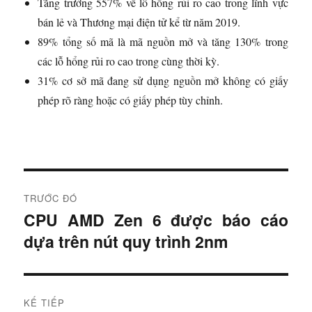
Tăng trưởng 557% về lỗ hổng rủi ro cao trong lĩnh vực
bán lẻ và Thương mại điện tử kể từ năm 2019.
89% tổng số mã là mã nguồn mở và tăng 130% trong
các lỗ hổng rủi ro cao trong cùng thời kỳ.
31% cơ sở mã đang sử dụng nguồn mở không có giấy
phép rõ ràng hoặc có giấy phép tùy chỉnh.
Đ
TRƯỚC ĐÓ
i
CPU AMD Zen 6 được báo cáo
B
dựa trên nút quy trình 2nm
à
ề
i
u
t
r
h
KẾ TIẾP