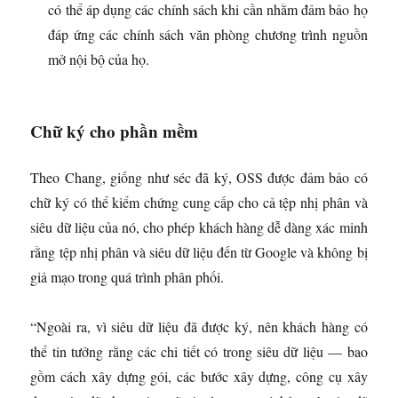
có thể áp dụng các chính sách khi cần nhằm đảm bảo họ
đáp ứng các chính sách văn phòng chương trình nguồn
mở nội bộ của họ.
Chữ ký cho phần mềm
Theo Chang, giống như séc đã ký, OSS được đảm bảo có
chữ ký có thể kiểm chứng cung cấp cho cả tệp nhị phân và
siêu dữ liệu của nó, cho phép khách hàng dễ dàng xác minh
rằng tệp nhị phân và siêu dữ liệu đến từ Google và không bị
giả mạo trong quá trình phân phối.
“Ngoài ra, vì siêu dữ liệu đã được ký, nên khách hàng có
thể tin tưởng rằng các chi tiết có trong siêu dữ liệu — bao
gồm cách xây dựng gói, các bước xây dựng, công cụ xây