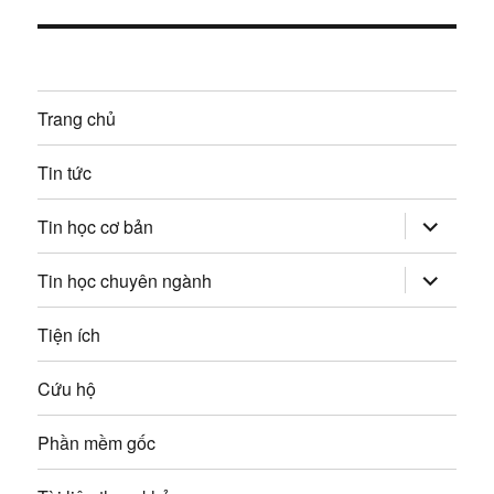
i
:
t
n
i
g
ế
Trang chủ
p
b
:
Tin tức
à
mở
i
Tin học cơ bản
rộng
trình
v
đơn
mở
Tin học chuyên ngành
con
rộng
trình
i
đơn
Tiện ích
con
ế
Cứu hộ
t
Phần mềm gốc