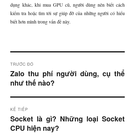
dụng khác, khi mua GPU cũ, người dùng nên biết cách
kiểm tra hoặc tìm tới sự giúp đỡ của những người có hiểu
biết hơn mình trong vấn đề này.
Đ
TRƯỚC ĐÓ
i
Zalo thu phí người dùng, cụ thể
B
như thế nào?
à
ề
i
u
t
r
h
KẾ TIẾP
ư
Socket là gì? Những loại Socket
B
ư
ớ
CPU hiện nay?
à
c
ớ