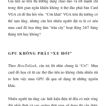
Giá tiền ảo trên thị trường đang chao đảo và rớt mạnh chỉ
trong thời gian ngắn khiến không ít thợ đào phải bán Card
VGA cũ để thu hồi vốn. “Cơn khát” VGA trên thị trường có
thể tạm lắng, nhưng câu hỏi nhiều người đặt ra là có nên
mua card đồ họa từng làm “trâu cày” hoạt động 24/7 hàng
tháng trời hay không?
GPU KHÔNG PHẢI “XE HƠI”
Theo
HowToGeek
, câu trả lời nhìn chung là “Có!”. Mua
card đồ họa cũ từ các thợ đào tiền ảo không chứa nhiều rủi
ro hơn việc mua GPU đã qua sử dụng từ những nguồn
khác.
Nhiều người tin rằng các linh kiện điện tử đều có một vòng
đời nhất định và sau quãng thời gian sử dụng thì cần được