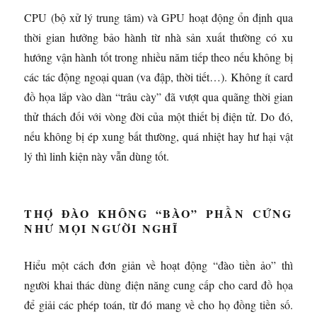
CPU (bộ xử lý trung tâm) và GPU hoạt động ổn định qua
thời gian hưởng bảo hành từ nhà sản xuất thường có xu
hướng vận hành tốt trong nhiều năm tiếp theo nếu không bị
các tác động ngoại quan (va đập, thời tiết…). Không ít card
đồ họa lắp vào dàn “trâu cày” đã vượt qua quãng thời gian
thử thách đối với vòng đời của một thiết bị điện tử. Do đó,
nếu không bị ép xung bất thường, quá nhiệt hay hư hại vật
lý thì linh kiện này vẫn dùng tốt.
THỢ ĐÀO KHÔNG “BÀO” PHẦN CỨNG
NHƯ MỌI NGƯỜI NGHĨ
Hiểu một cách đơn giản về hoạt động “đào tiền ảo” thì
người khai thác dùng điện năng cung cấp cho card đồ họa
để giải các phép toán, từ đó mang về cho họ đồng tiền số.