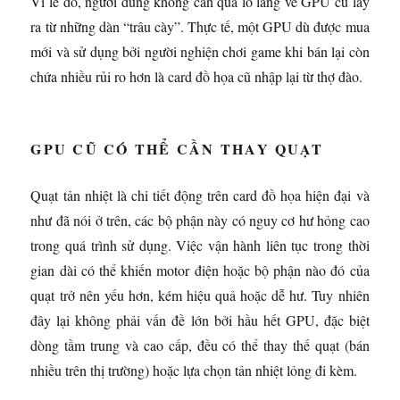
Vì lẽ đó, người dùng không cần quá lo lắng về GPU cũ lấy
ra từ những dàn “trâu cày”. Thực tế, một GPU dù được mua
mới và sử dụng bởi người nghiện chơi game khi bán lại còn
chứa nhiều rủi ro hơn là card đồ họa cũ nhập lại từ thợ đào.
GPU CŨ CÓ THỂ CẦN THAY QUẠT
Quạt tản nhiệt là chi tiết động trên card đồ họa hiện đại và
như đã nói ở trên, các bộ phận này có nguy cơ hư hỏng cao
trong quá trình sử dụng. Việc vận hành liên tục trong thời
gian dài có thể khiến motor điện hoặc bộ phận nào đó của
quạt trở nên yếu hơn, kém hiệu quả hoặc dễ hư. Tuy nhiên
đây lại không phải vấn đề lớn bởi hầu hết GPU, đặc biệt
dòng tầm trung và cao cấp, đều có thể thay thế quạt (bán
nhiều trên thị trường) hoặc lựa chọn tản nhiệt lỏng đi kèm.