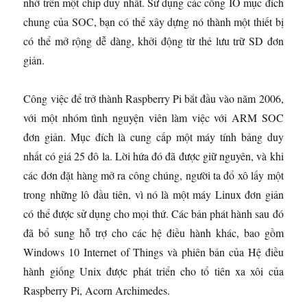
nhớ trên một chip duy nhất. Sử dụng các cổng IO mục đích
chung của SOC, bạn có thể xây dựng nó thành một thiết bị
có thể mở rộng dễ dàng, khởi động từ thẻ lưu trữ SD đơn
giản.
Công việc để trở thành Raspberry Pi bắt đầu vào năm 2006,
với một nhóm tình nguyện viên làm việc với ARM SOC
đơn giản. Mục đích là cung cấp một máy tính bảng duy
nhất có giá 25 đô la. Lời hứa đó đã được giữ nguyên, và khi
các đơn đặt hàng mở ra công chúng, người ta đổ xô lấy một
trong những lô đầu tiên, vì nó là một máy Linux đơn giản
có thể được sử dụng cho mọi thứ. Các bản phát hành sau đó
đã bổ sung hỗ trợ cho các hệ điều hành khác, bao gồm
Windows 10 Internet of Things và phiên bản của Hệ điều
hành giống Unix được phát triển cho tổ tiên xa xôi của
Raspberry Pi, Acorn Archimedes.