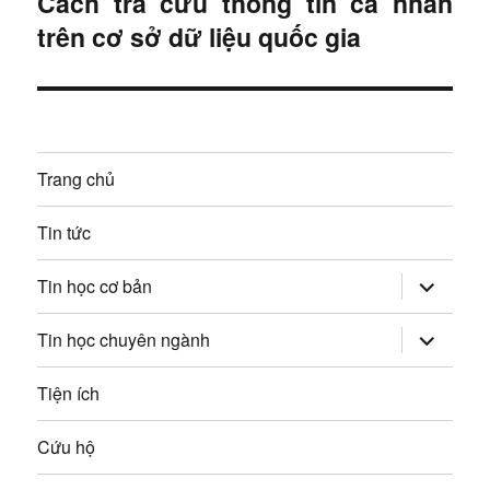
Cách tra cứu thông tin cá nhân
B
ư
ớ
trên cơ sở dữ liệu quốc gia
à
c
ớ
i
:
t
n
i
g
ế
Trang chủ
p
b
:
Tin tức
à
mở
i
Tin học cơ bản
rộng
trình
v
đơn
mở
Tin học chuyên ngành
con
rộng
trình
i
đơn
Tiện ích
con
ế
Cứu hộ
t