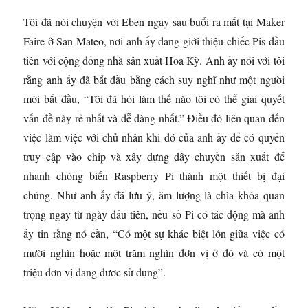
Tôi đã nói chuyện với Eben ngay sau buổi ra mắt tại Maker
Faire ở San Mateo, nơi anh ấy đang giới thiệu chiếc Pis đầu
tiên với cộng đồng nhà sản xuất Hoa Kỳ. Anh ấy nói với tôi
rằng anh ấy đã bắt đầu bằng cách suy nghĩ như một người
mới bắt đầu, “Tôi đã hỏi làm thế nào tôi có thể giải quyết
vấn đề này rẻ nhất và dễ dàng nhất.” Điều đó liên quan đến
việc làm việc với chủ nhân khi đó của anh ấy để có quyền
truy cập vào chip và xây dựng dây chuyền sản xuất để
nhanh chóng biến Raspberry Pi thành một thiết bị đại
chúng. Như anh ấy đã lưu ý, âm lượng là chìa khóa quan
trọng ngay từ ngày đầu tiên, nếu số Pi có tác động mà anh
ấy tin rằng nó cần, “Có một sự khác biệt lớn giữa việc có
mười nghìn hoặc một trăm nghìn đơn vị ở đó và có một
triệu đơn vị đang được sử dụng”.