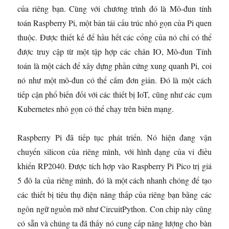
của riêng bạn. Cùng với chương trình đó là Mô-đun tính
toán Raspberry Pi, một bản tái cấu trúc nhỏ gọn của Pi quen
thuộc. Được thiết kế để hầu hết các cổng của nó chỉ có thể
được truy cập từ một tập hợp các chân IO, Mô-đun Tính
toán là một cách để xây dựng phần cứng xung quanh Pi, coi
nó như một mô-đun có thể cắm đơn giản. Đó là một cách
tiếp cận phổ biến đối với các thiết bị IoT, cũng như các cụm
Kubernetes nhỏ gọn có thể chạy trên biên mạng.
Raspberry Pi đã tiếp tục phát triển. Nó hiện đang vận
chuyển silicon của riêng mình, với hình dạng của vi điều
khiển RP2040. Được tích hợp vào Raspberry Pi Pico trị giá
5 đô la của riêng mình, đó là một cách nhanh chóng để tạo
các thiết bị tiêu thụ điện năng thấp của riêng bạn bằng các
ngôn ngữ nguồn mở như CircuitPython. Con chip này cũng
có sẵn và chúng ta đã thấy nó cung cấp năng lượng cho bàn