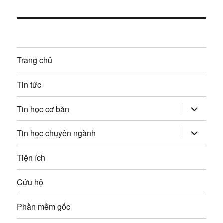
t
g
i
ế
b
p
à
Trang chủ
:
i
Tin tức
v
mở
Tin học cơ bản
rộng
i
trình
đơn
mở
Tin học chuyên ngành
con
rộng
ế
trình
đơn
Tiện ích
t
con
Cứu hộ
Phần mềm gốc