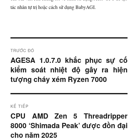
tác nhân tự trị hoặc cách sử dụng BabyAGI.
Đ
TRƯỚC ĐÓ
i
AGESA 1.0.7.0 khắc phục sự cố
B
kiểm soát nhiệt độ gây ra hiện
à
ề
i
tượng cháy xém Ryzen 7000
u
t
r
h
ư
KẾ TIẾP
ư
ớ
CPU AMD Zen 5 Threadripper
B
c
ớ
8000 ‘Shimada Peak’ được đồn đại
à
:
i
cho năm 2025
n