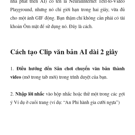
nhà phát triển AI) có tên là NeuralInternet Text-to-Video
Playground, nhưng nó chỉ giới hạn trong hai giây, vừa đủ
cho một ảnh GIF động. Bạn thậm chí không cần phải có tài
khoản Ôm mặt để sử dụng nó. Đây là cách.
Cách tạo Clip văn bản AI dài 2 giây
Điều hướng đến
Sân chơi chuyển văn bản thành
1.
video
(mở trong tab mới)
trong trình duyệt của bạn.
Nhập lời nhắc
2.
vào hộp nhắc hoặc thử một trong các gợi
ý Ví dụ ở cuối trang (ví dụ: “An Phi hành gia cưỡi ngựa”)