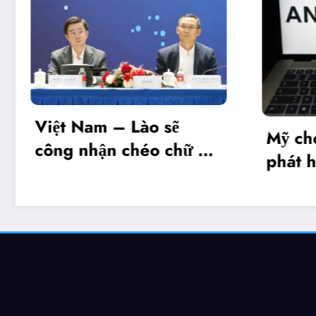
Việt Nam – Lào sẽ
Mỹ cho 
công nhận chéo chữ ký
phát hàn
số
hình Myt