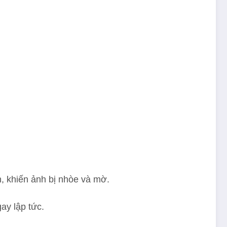
n, khiến ảnh bị nhòe và mờ.
ay lập tức.