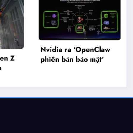
Nvidia ra ‘OpenClaw
 Z
phiên bản bảo mật’