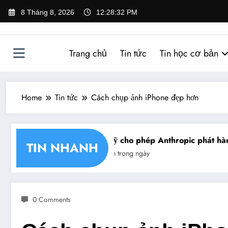
Skip
8 Tháng 8, 2026
12:28:32 PM
to
content
Trang chủ
Tin tức
Tin học cơ bản
Home
Tin tức
Cách chụp ảnh iPhone đẹp hơn
g nhận chéo chữ ký số
Mỹ cho phép Anthropic phát hành
TIN NHANH
Tin trong ngày
0 Comments