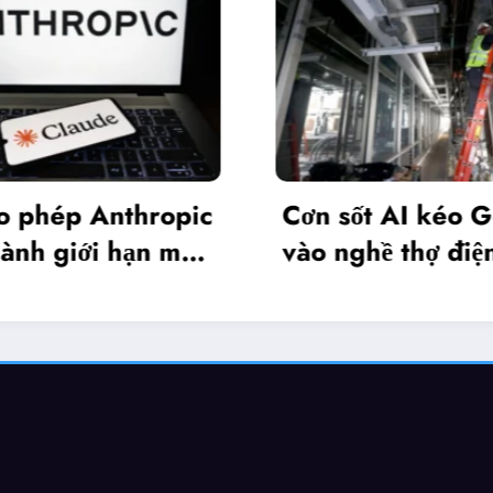
phép Anthropic
Cơn sốt AI kéo Gen
h giới hạn mô
vào nghề thợ điện
hos 5