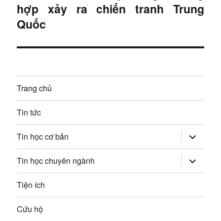
i
hợp xảy ra chiến tranh Trung
n
t
Quốc
g
i
ế
b
p
à
:
Trang chủ
i
v
Tin tức
i
mở
Tin học cơ bản
rộng
trình
ế
đơn
mở
Tin học chuyên ngành
con
rộng
t
trình
đơn
Tiện ích
con
Cứu hộ