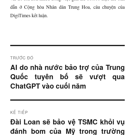
dẫn ở Cộng hòa Nhân dân Trung Hoa, câu chuyện của
DigiTimes kết luận.
Đ
TRƯỚC ĐÓ
i
AI do nhà nước bảo trợ của Trung
B
Quốc tuyên bố sẽ vượt qua
à
ề
i
ChatGPT vào cuối năm
u
t
r
h
ư
KẾ TIẾP
ư
ớ
Đài Loan sẽ bảo vệ TSMC khỏi vụ
B
c
ớ
đánh bom của Mỹ trong trường
à
: