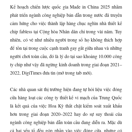
Kế hoạch chiến lược quốc gia Made in China 2025 nhằm
phát triển ngành công nghiệp bán dẫn trong nước đã truyền
cảm hứng cho việc thành lập hàng chục nghìn nhà thiết kế
chip fabless tại Cộng hòa Nhân dân chỉ trong vài năm. Tuy
nhiên, có vẻ như nhiều người trong số họ không thích hợp
để tồn tại trong cuộc cạnh tranh gay gắt giữa nhau và những
người chơi toàn cầu, đó là lý do tại sao khoảng 10.000 công
ty chip như vậy đã ngừng kinh doanh trong giai đoạn 2021–
2022, DigiTimes đưa tin
(mở trong tab mới)
.
Các nhà quan sát thị trường hiện đang tự hỏi liệu việc đóng
cửa hàng loạt các công ty thiết kế vi mạch của Trung Quốc
là kết quả của việc Hoa Kỳ thắt chặt kiểm soát xuất khẩu
hơn trong giai đoạn 2020–2022 hay do sự suy thoái của
ngành công nghiệp bán dẫn toàn cầu đang diễn ra. Mặc dù
cả hai yếu tố đều góp phần vào việc đóng cửa, nhưng có