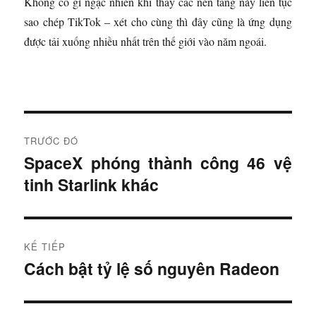
Không có gì ngạc nhiên khi thấy các nền tảng này liên tục
sao chép TikTok – xét cho cùng thì đây cũng là ứng dụng
được tải xuống nhiều nhất trên thế giới vào năm ngoái.
Đ
TRƯỚC ĐÓ
i
SpaceX phóng thành công 46 vệ
B
tinh Starlink khác
à
ề
i
u
t
r
h
KẾ TIẾP
ư
Cách bật tỷ lệ số nguyên Radeon
B
ư
ớ
à
c
ớ
i