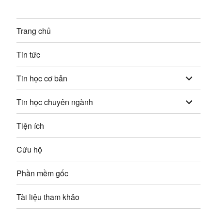
:
t
n
i
Trang chủ
g
ế
p
b
Tin tức
:
à
mở
Tin học cơ bản
rộng
trình
i
đơn
mở
Tin học chuyên ngành
con
rộng
v
trình
đơn
Tiện ích
con
i
Cứu hộ
ế
Phần mềm gốc
t
Tài liệu tham khảo