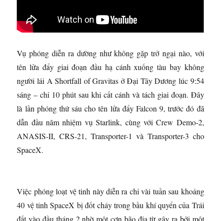
Vụ phóng diễn ra dường như không gặp trở ngại nào, với
tên lửa đẩy giai đoạn đầu hạ cánh xuống tàu bay không
người lái A Shortfall of Gravitas ở Đại Tây Dương lúc 9:54
sáng – chỉ 10 phút sau khi cất cánh và tách giai đoạn. Đây
là lần phóng thứ sáu cho tên lửa đẩy Falcon 9, trước đó đã
dẫn đầu năm nhiệm vụ Starlink, cùng với Crew Demo-2,
ANASIS-II, CRS-21, Transporter-1 và Transporter-3 cho
SpaceX.
Việc phóng loạt vệ tinh này diễn ra chỉ vài tuần sau khoảng
40 vệ tinh SpaceX bị đốt cháy trong bầu khí quyển của Trái
đất vào đầu tháng 2 nhờ một cơn bão địa từ gây ra bởi một