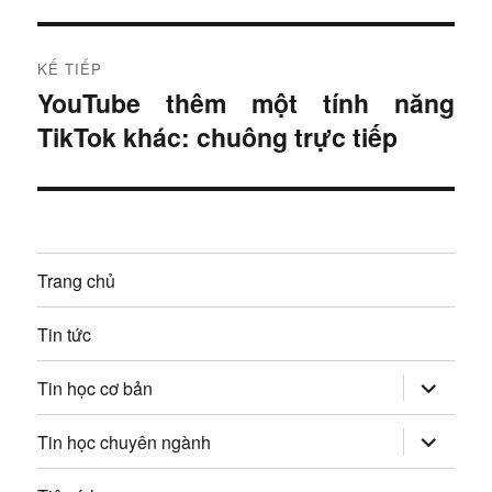
u
t
r
h
KẾ TIẾP
ư
YouTube thêm một tính năng
B
ư
ớ
TikTok khác: chuông trực tiếp
à
c
ớ
i
:
t
n
i
g
ế
Trang chủ
p
b
:
Tin tức
à
mở
i
Tin học cơ bản
rộng
trình
v
đơn
mở
Tin học chuyên ngành
con
rộng
trình
i
đơn