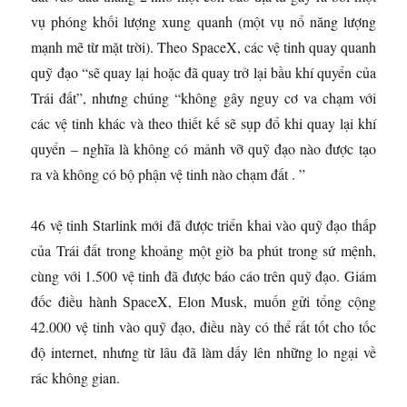
vụ phóng khối lượng xung quanh (một vụ nổ năng lượng
mạnh mẽ từ mặt trời). Theo SpaceX, các vệ tinh quay quanh
quỹ đạo “sẽ quay lại hoặc đã quay trở lại bầu khí quyển của
Trái đất”, nhưng chúng “không gây nguy cơ va chạm với
các vệ tinh khác và theo thiết kế sẽ sụp đổ khi quay lại khí
quyển – nghĩa là không có mảnh vỡ quỹ đạo nào được tạo
ra và không có bộ phận vệ tinh nào chạm đất . ”
46 vệ tinh Starlink mới đã được triển khai vào quỹ đạo thấp
của Trái đất trong khoảng một giờ ba phút trong sứ mệnh,
cùng với 1.500 vệ tinh đã được báo cáo trên quỹ đạo. Giám
đốc điều hành SpaceX, Elon Musk, muốn gửi tổng cộng
42.000 vệ tinh vào quỹ đạo, điều này có thể rất tốt cho tốc
độ internet, nhưng từ lâu đã làm dấy lên những lo ngại về
rác không gian.