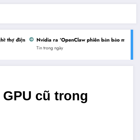
thợ điện
Nvidia ra ‘OpenClaw phiên bản bảo mật’
Vi
Tin trong ngày
Tin
o GPU cũ trong