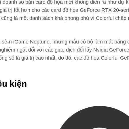
khi doanh số bán card đồ họa mới không diễn ra như dự k
giá trị tốt hơn cho các card đồ họa GeForce RTX 20-ser
ũng là một danh sách khá phong phú vì Colorful chấp nh
sê-ri iGame Neptune, những mẫu có bộ làm mát bằng chất
nghiêm ngặt đối với các giao dịch đổi lấy Nvidia GeFor
g số là giá trị cao nhất, do đó, cạc đồ họa Colorful 
ều kiện