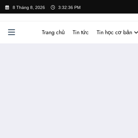
Skip
8 Tháng 8, 2026
3:32:37 PM
to
content
Trang chủ
Tin tức
Tin học cơ bản