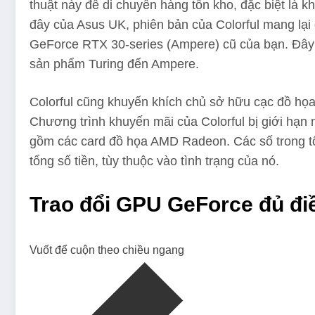
thuật này để di chuyển hàng tồn kho, đặc biệt là 
đây của Asus UK, phiên bản của Colorful mang lại 
GeForce RTX 30-series (Ampere) cũ của bạn. Đây c
sản phẩm Turing đến Ampere.
Colorful cũng khuyến khích chủ sở hữu cạc đồ họa 
Chương trình khuyến mãi của Colorful bị giới hạn 
gồm các card đồ họa AMD Radeon. Các số trong tổn
tổng số tiền, tùy thuộc vào tình trạng của nó.
Trao đổi GPU GeForce đủ đi
Vuốt để cuộn theo chiều ngang