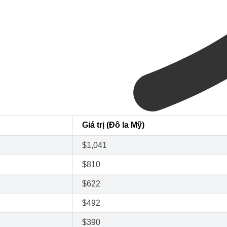
Giá trị (Đô la Mỹ)
$1,041
$810
$622
$492
$390