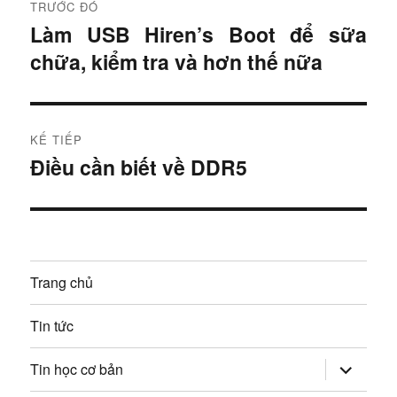
TRƯỚC ĐÓ
i
Làm USB Hiren’s Boot để sữa
B
chữa, kiểm tra và hơn thế nữa
à
ề
i
u
t
r
h
KẾ TIẾP
ư
Điều cần biết về DDR5
B
ư
ớ
à
c
ớ
i
:
t
n
i
Trang chủ
g
ế
p
b
Tin tức
:
à
mở
Tin học cơ bản
rộng
trình