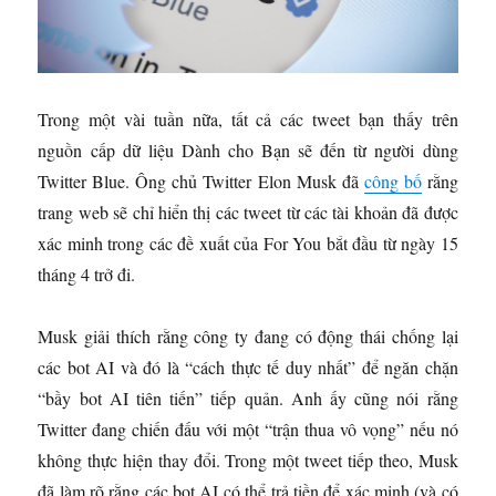
Trong một vài tuần nữa, tất cả các tweet bạn thấy trên
nguồn cấp dữ liệu Dành cho Bạn sẽ đến từ người dùng
Twitter Blue. Ông chủ Twitter Elon Musk đã
công bố
rằng
trang web sẽ chỉ hiển thị các tweet từ các tài khoản đã được
xác minh trong các đề xuất của For You bắt đầu từ ngày 15
tháng 4 trở đi.
Musk giải thích rằng công ty đang có động thái chống lại
các bot AI và đó là “cách thực tế duy nhất” để ngăn chặn
“bầy bot AI tiên tiến” tiếp quản. Anh ấy cũng nói rằng
Twitter đang chiến đấu với một “trận thua vô vọng” nếu nó
không thực hiện thay đổi. Trong một tweet tiếp theo, Musk
đã làm rõ rằng các bot AI có thể trả tiền để xác minh (và có