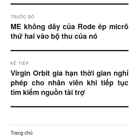
Bỏ phiếu trong các cuộc thăm dò sẽ yêu cầu
xác minh vì lý do tương tự.
Đ
TRƯỚC ĐÓ
i
ME không dây của Rode ép micrô
– Elon Musk (@elonmusk)
Ngày 27 tháng 3
B
năm 2023
thứ hai vào bộ thu của nó
à
ề
i
u
t
r
h
KẾ TIẾP
ư
Virgin Orbit gia hạn thời gian nghỉ
B
ư
ớ
phép cho nhân viên khi tiếp tục
à
c
ớ
i
tìm kiếm nguồn tài trợ
:
t
n
i
g
ế
p
b
Trang chủ
: