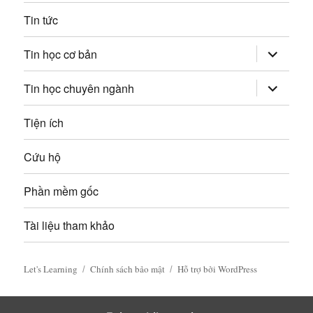
à
Tin tức
i
mở
Tin học cơ bản
v
rộng
trình
đơn
mở
Tin học chuyên ngành
i
con
rộng
trình
đơn
ế
Tiện ích
con
t
Cứu hộ
Phần mềm gốc
Tài liệu tham khảo
Let's Learning
Chính sách bảo mật
Hỗ trợ bởi WordPress