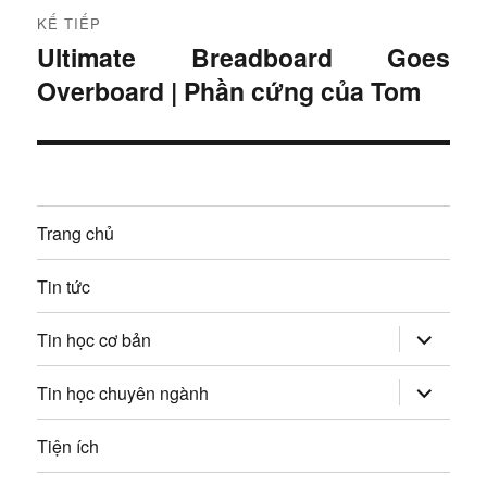
r
h
KẾ TIẾP
ư
Ultimate Breadboard Goes
B
ư
ớ
Overboard | Phần cứng của Tom
à
c
ớ
i
:
t
n
i
g
ế
Trang chủ
p
b
:
Tin tức
à
mở
i
Tin học cơ bản
rộng
trình
v
đơn
mở
Tin học chuyên ngành
con
rộng
trình
i
đơn
Tiện ích
con
ế