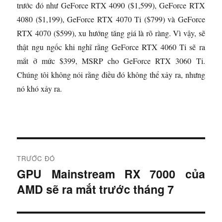
trước đó như GeForce RTX 4090 ($1,599), GeForce RTX
4080 ($1,199), GeForce RTX 4070 Ti ($799) và GeForce
RTX 4070 ($599), xu hướng tăng giá là rõ ràng. Vì vậy, sẽ
thật ngu ngốc khi nghĩ rằng GeForce RTX 4060 Ti sẽ ra
mắt ở mức $399, MSRP cho GeForce RTX 3060 Ti.
Chúng tôi không nói rằng điều đó không thể xảy ra, nhưng
nó khó xảy ra.
Đ
TRƯỚC ĐÓ
i
GPU Mainstream RX 7000 của
B
AMD sẽ ra mắt trước tháng 7
à
ề
i
u
t