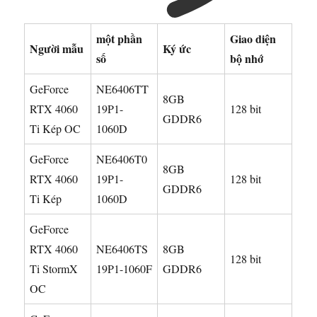
một phần
Giao diện
Người mẫu
Ký ức
số
bộ nhớ
GeForce
NE6406TT
8GB
RTX 4060
19P1-
128 bit
GDDR6
Ti Kép OC
1060D
GeForce
NE6406T0
8GB
RTX 4060
19P1-
128 bit
GDDR6
Ti Kép
1060D
GeForce
RTX 4060
NE6406TS
8GB
128 bit
Ti StormX
19P1-1060F
GDDR6
OC