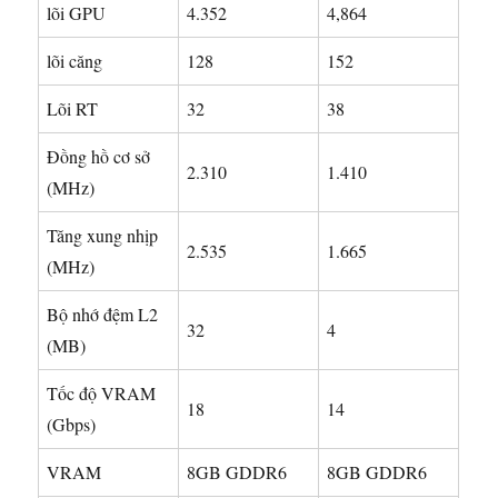
lõi GPU
4.352
4,864
lõi căng
128
152
Lõi RT
32
38
Đồng hồ cơ sở
2.310
1.410
(MHz)
Tăng xung nhịp
2.535
1.665
(MHz)
Bộ nhớ đệm L2
32
4
(MB)
Tốc độ VRAM
18
14
(Gbps)
VRAM
8GB GDDR6
8GB GDDR6