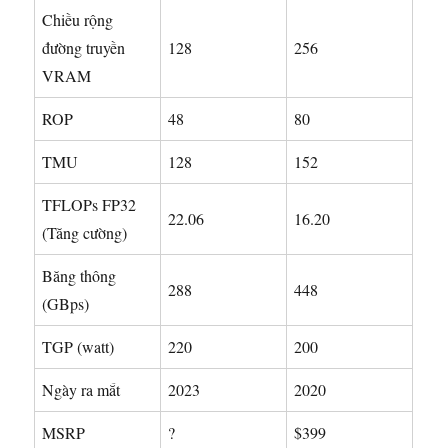
Chiều rộng
đường truyền
128
256
VRAM
ROP
48
80
TMU
128
152
TFLOPs FP32
22.06
16.20
(Tăng cường)
Băng thông
288
448
(GBps)
TGP (watt)
220
200
Ngày ra mắt
2023
2020
MSRP
?
$399