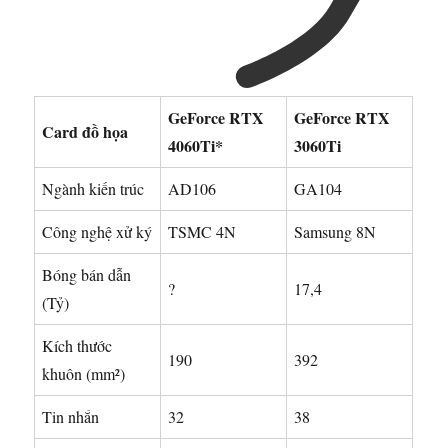
GeForce RTX
GeForce RTX
Card đồ họa
4060Ti*
3060Ti
Ngành kiến ​​​​trúc
AD106
GA104
Công nghệ xử ký
TSMC 4N
Samsung 8N
Bóng bán dẫn
?
17,4
(Tỷ)
Kích thước
190
392
khuôn (mm²)
Tin nhắn
32
38