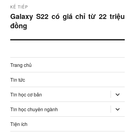
r
h
KẾ TIẾP
ư
Galaxy S22 có giá chỉ từ 22 triệu
B
ư
ớ
đồng
à
c
ớ
i
:
t
n
i
g
ế
Trang chủ
p
b
:
Tin tức
à
mở
i
Tin học cơ bản
rộng
trình
v
đơn
mở
Tin học chuyên ngành
con
rộng
trình
i
đơn
Tiện ích
con
ế