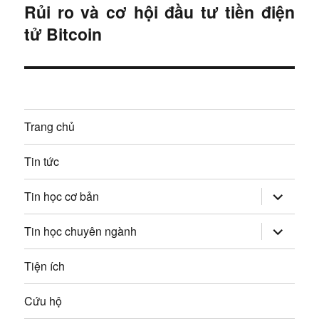
r
h
Rủi ro và cơ hội đầu tư tiền điện
B
ư
tử Bitcoin
à
ư
ớ
i
c
ớ
t
:
i
n
ế
Trang chủ
g
p
:
b
Tin tức
à
mở
Tin học cơ bản
rộng
trình
i
đơn
mở
Tin học chuyên ngành
con
rộng
v
trình
đơn
Tiện ích
con
i
Cứu hộ
ế