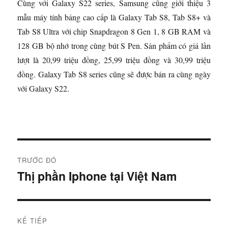
Cùng với Galaxy S22 series, Samsung cũng giới thiệu 3
mẫu máy tính bảng cao cấp là Galaxy Tab S8, Tab S8+ và
Tab S8 Ultra với chip Snapdragon 8 Gen 1, 8 GB RAM và
128 GB bộ nhớ trong cùng bút S Pen. Sản phẩm có giá lần
lượt là 20,99 triệu đồng, 25,99 triệu đồng và 30,99 triệu
đồng. Galaxy Tab S8 series cũng sẽ được bán ra cùng ngày
với Galaxy S22.
Đ
TRƯỚC ĐÓ
i
Thị phần Iphone tại Việt Nam
B
à
ề
i
u
t
KẾ TIẾP