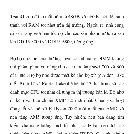
TeamGroup đã ra mắt bộ nhớ 48GB và 96GB mới để cạnh
tranh với RAM tốt nhất trên thị trường. Ngoài ra, nhà cung
cấp đã tăng giới hạn tốc độ cho các sản phẩm trước và sau
lên DDR5-8000 và DDR5-6800, tương ứng.
Bộ bộ nhớ mới của thương hiệu, có tính năng DIMM không
nhị phân, phục vụ riêng cho các nền tảng sê-ri 700 và 600
của Intel. Bộ bộ nhớ được thiết kế cho bộ xử lý Alder Lake
thế hệ thứ 12 và Raptor Lake thế hệ thứ 13, hai trong số các
danh mục CPU tốt nhất đã tung ra thị trường bán lẻ. Bộ nhớ
đi kèm với tiêu chuẩn XMP 3.0 mới nhất. Chúng sẽ hoạt
động tốt với bộ xử lý Ryzen 7000 mới nhất của AMD và
nền tảng AM5 tương ứng. Tuy nhiên, nếu bạn đang tìm
kiếm khả năng tương thích tốt nhất, có lẽ bạn nên đợi các
phiên bản được AMD chứng nhận EXPO. Các sản phẩm