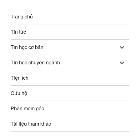
i
ế
b
Trang chủ
p
à
:
Tin tức
i
mở
Tin học cơ bản
v
rộng
trình
đơn
mở
Tin học chuyên ngành
i
con
rộng
trình
đơn
ế
Tiện ích
con
t
Cứu hộ
Phần mềm gốc
Tài liệu tham khảo