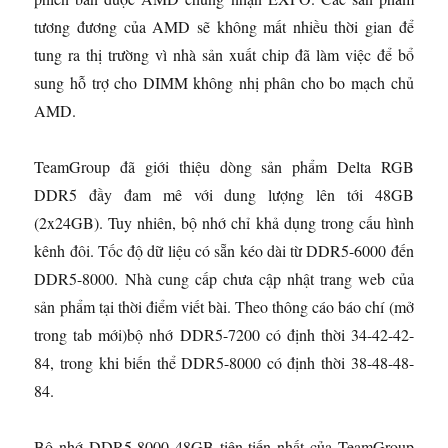
tương đương của AMD sẽ không mất nhiều thời gian để
tung ra thị trường vì nhà sản xuất chip đã làm việc để bổ
sung hỗ trợ cho DIMM không nhị phân cho bo mạch chủ
AMD.
TeamGroup đã giới thiệu dòng sản phẩm Delta RGB
DDR5 đầy đam mê với dung lượng lên tới 48GB
(2x24GB). Tuy nhiên, bộ nhớ chỉ khả dụng trong cấu hình
kênh đôi. Tốc độ dữ liệu có sẵn kéo dài từ DDR5-6000 đến
DDR5-8000. Nhà cung cấp chưa cập nhật trang web của
sản phẩm tại thời điểm viết bài. Theo thông cáo báo chí
(mở
trong tab mới)
bộ nhớ DDR5-7200 có định thời 34-42-42-
84, trong khi biến thể DDR5-8000 có định thời 38-48-48-
84.
Bộ nhớ DDR5-8000 48GB tiên tiến nhất của TeamGroup