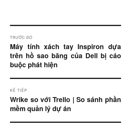
Đ
TRƯỚC ĐÓ
i
Máy tính xách tay Inspiron dựa
B
trên hồ sao băng của Dell bị cáo
à
ề
i
buộc phát hiện
u
t
r
h
ư
KẾ TIẾP
ư
ớ
Wrike so với Trello | So sánh phần
B
c
ớ
mềm quản lý dự án
à
:
i
n
t
g