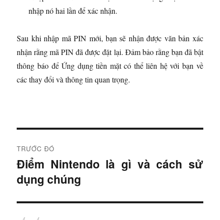
nhập nó hai lần để xác nhận.
Sau khi nhập mã PIN mới, bạn sẽ nhận được văn bản xác
nhận rằng mã PIN đã được đặt lại. Đảm bảo rằng bạn đã bật
thông báo để Ứng dụng tiền mặt có thể liên hệ với bạn về
các thay đổi và thông tin quan trọng.
Đ
TRƯỚC ĐÓ
i
Điểm Nintendo là gì và cách sử
B
dụng chúng
à
ề
i
u
t
r