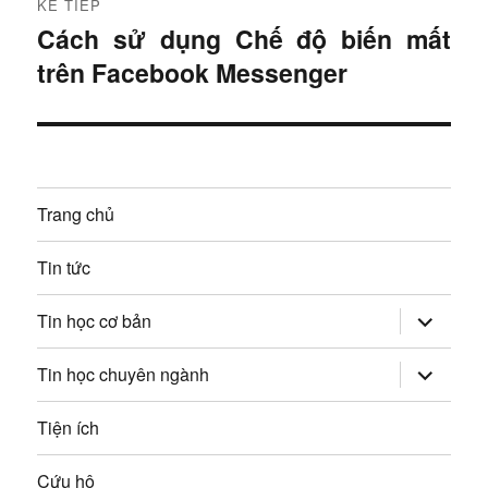
h
KẾ TIẾP
ư
Cách sử dụng Chế độ biến mất
B
ư
ớ
trên Facebook Messenger
à
c
ớ
i
:
t
n
i
g
ế
Trang chủ
p
b
:
Tin tức
à
mở
i
Tin học cơ bản
rộng
trình
v
đơn
mở
Tin học chuyên ngành
con
rộng
trình
i
đơn
Tiện ích
con
ế
Cứu hộ