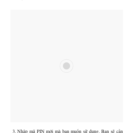
Nhập mã PIN mới mà bạn muốn sử dụng. Bạn sẽ cần