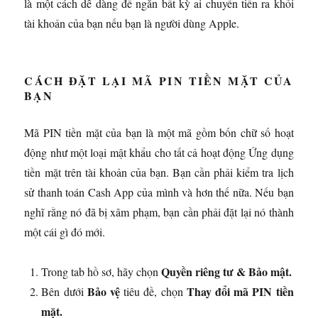
là một cách dễ dàng để ngăn bất kỳ ai chuyển tiền ra khỏi
tài khoản của bạn nếu bạn là người dùng Apple.
CÁCH ĐẶT LẠI MÃ PIN TIỀN MẶT CỦA
BẠN
Mã PIN tiền mặt của bạn là một mã gồm bốn chữ số hoạt
động như một loại mật khẩu cho tất cả hoạt động Ứng dụng
tiền mặt trên tài khoản của bạn. Bạn cần phải kiểm tra lịch
sử thanh toán Cash App của mình và hơn thế nữa. Nếu bạn
nghĩ rằng nó đã bị xâm phạm, bạn cần phải đặt lại nó thành
một cái gì đó mới.
Quyền riêng tư & Bảo mật.
Trong tab hồ sơ, hãy chọn
Bảo vệ
Thay đổi mã PIN tiền
Bên dưới
tiêu đề, chọn
mặt.