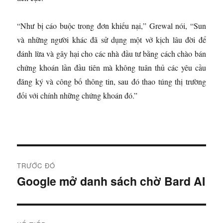
“Như bị cáo buộc trong đơn khiếu nại,” Grewal nói, “Sun
và những người khác đã sử dụng một vở kịch lâu đời để
đánh lừa và gây hại cho các nhà đầu tư bằng cách chào bán
chứng khoán lần đầu tiên mà không tuân thủ các yêu cầu
đăng ký và công bố thông tin, sau đó thao túng thị trường
đối với chính những chứng khoán đó.”
Đ
TRƯỚC ĐÓ
i
Google mở danh sách chờ Bard AI
B
à
ề
i
u
t