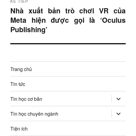
KẾ TIẾP
r
h
Nhà xuất bản trò chơi VR của
B
ư
Meta hiện được gọi là ‘Oculus
à
ư
ớ
i
Publishing’
c
ớ
t
:
i
n
ế
g
p
Trang chủ
:
b
Tin tức
à
mở
i
Tin học cơ bản
rộng
trình
v
đơn
mở
Tin học chuyên ngành
con
rộng
trình
i
đơn
Tiện ích
con