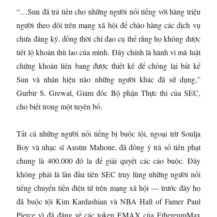
“…Sun đã trả tiền cho những người nổi tiếng với hàng triệu
người theo dõi trên mạng xã hội để chào hàng các dịch vụ
chưa đăng ký, đồng thời chỉ đạo cụ thể rằng họ không được
tiết lộ khoản thù lao của mình. Đây chính là hành vi mà luật
chứng khoán liên bang được thiết kế để chống lại bất kể
Sun và nhãn hiệu nào những người khác đã sử dụng,”
Gurbir S. Grewal, Giám đốc Bộ phận Thực thi của SEC,
cho biết trong một tuyên bố.
Tất cả những người nổi tiếng bị buộc tội, ngoại trừ Soulja
Boy và nhạc sĩ Austin Mahone, đã đồng ý trả số tiền phạt
chung là 400.000 đô la để giải quyết các cáo buộc. Đây
không phải là lần đầu tiên SEC truy lùng những người nổi
tiếng chuyển tiền điện tử trên mạng xã hội — trước đây họ
đã buộc tội Kim Kardashian và NBA Hall of Famer Paul
Pierce vì đã đăng về các token EMAX của EthereumMax