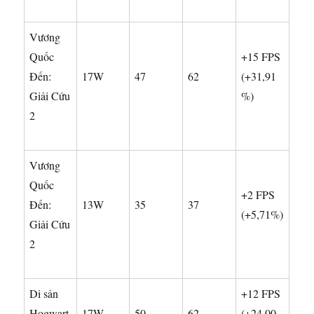
Vương
Quốc
+15 FPS
Đến:
17W
47
62
(+31,91
Giải Cứu
%)
2
Vương
Quốc
+2 FPS
Đến:
13W
35
37
(+5,71%)
Giải Cứu
2
Di sản
+12 FPS
Hogwart
17W
50
62
(+24,00