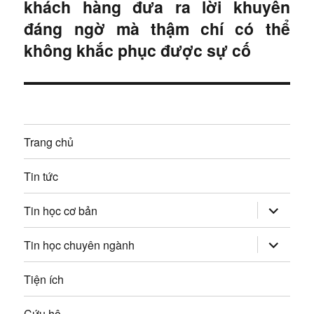
khách hàng đưa ra lời khuyên
à
i
đáng ngờ mà thậm chí có thể
i
ế
không khắc phục được sự cố
p
v
:
i
ế
Trang chủ
t
Tin tức
mở
Tin học cơ bản
rộng
trình
đơn
mở
Tin học chuyên ngành
con
rộng
trình
đơn
Tiện ích
con
Cứu hộ