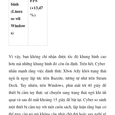
FPS
bình
(+13,47
(Linux
%)
so với
Window
s)
Vì vậy, bạn không chỉ nhận được tốc độ khung hình cao
hơn mà những khung hình đó còn ổn định. Trên hết, Cyber ​​
nhấn mạnh rằng việc đánh thức Xbox Ally khỏi trạng thái
ngủ là ngay lập tức trên Bazzite, tương tự như trên Steam
Deck. Tuy nhiên, trên Windows, phải mất tới 40 giây để
thiết bị cầm tay thực sự chuyển sang trạng thái ngủ khi tắt
quạt và sau đó mất khoảng 15 giây để bật lại. Cyber ​​so sánh
một thiết bị cầm tay với một cuốn sách, lập luận rằng bạn có
thể truy cập nó mà không cần phải chờ đợi hoặc suy nghĩ về