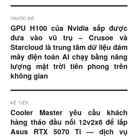
Đ
TRƯỚC ĐÓ
i
GPU H100 của Nvidia sắp được
B
đưa vào vũ trụ – Crusoe và
à
ề
i
Starcloud là trung tâm dữ liệu đám
u
t
mây điện toán AI chạy bằng năng
r
h
lượng mặt trời tiên phong trên
ư
không gian
ư
ớ
c
ớ
:
n
KẾ TIẾP
Cooler Master yêu cầu khách
B
g
hàng tháo đầu nối 12v2x6 để lắp
à
b
i
Asus RTX 5070 Ti — dịch vụ
t