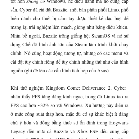
tốt hơn
không có
Windows, hệ điều hành mà nó cung cấp
sẵn. Cyber ​​đã cài đặt Bazzite, một bản phân phối Linux phổ
biến dành cho thiết bị cầm tay được thiết kế đặc biệt để
mang lại trải nghiệm liền mạch, giống như bảng điều khiển.
Nhìn bề ngoài, Bazzite trông giống hệt SteamOS vì nó sử
dụng Chế độ hình ảnh lớn của Steam làm trình khởi chạy
chính. Nó cũng hoạt động tương tự, nhưng có các menu và
cài đặt tùy chỉnh riêng để tùy chỉnh những thứ như cấu hình
nguồn (ghi đè lên các cấu hình tích hợp của Asus).
Khi thử nghiệm Kingdom Come: Deliverance 2, Cyber ​​
nhận thấy FPS tăng đáng kinh ngạc, trong đó Linux tạo ra
FPS cao hơn ~32% so với Windows. Xu hướng này diễn ra
ở mức công suất thấp hơn, mặc dù có sự khác biệt ít đáng
chú ý hơn và đồng bằng thực sự ổn định trong Hogwarts
Legacy đến mức cả Bazzite và Xbox FSE đều cung cấp