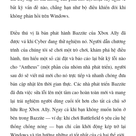
bất kỳ vấn đề nào, chẳng hạn như bộ điều khiển đôi khi
không phản hồi trên Windows.
Điều thú vị là bản phát hành Bazzite của Xbox Ally đã
được vá khi Cyber ​​đang thử nghiệm nó. Người dẫn chương
trình của chúng tôi sẽ chơi một trò chơi, khám phá hệ điều
hành, tìm hiểu một số cài đặt và báo cáo lại bất kỳ lỗi nào
cho “Antheus” (một phần của nhóm nhà phát triển), người
sau đó sẽ viết mã mới cho nó trực tiếp và nhanh chóng đưa
bản cập nhật lên thời gian thực. Các nhà phát triển Bazzite
đã đưa việc sửa lỗi lên một tầm cao hoàn toàn mới và mang
lại trải nghiệm người dùng cuối tốt hơn cho tất cả chủ sở
hữu Rog Xbox Ally. Ngay cả khi bạn không muốn luôn ở
bên trong Bazzite — ví dụ: khi chơi Battlefield 6 yêu cầu hệ
thống chống nóng — bạn chỉ cần khởi động kép trở lại
Windows và tận hưởng những gì tốt nhất của cả hai thế giới.