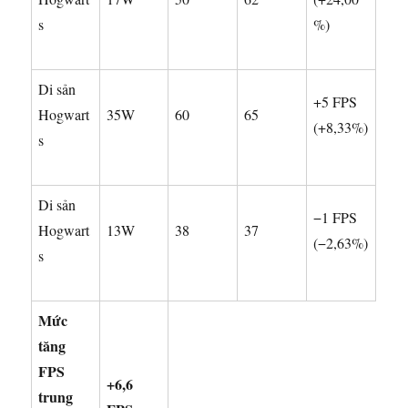
s
%)
Di sản
+5 FPS
Hogwart
35W
60
65
(+8,33%)
s
Di sản
−1 FPS
Hogwart
13W
38
37
(−2,63%)
s
Mức
tăng
FPS
+6,6
trung