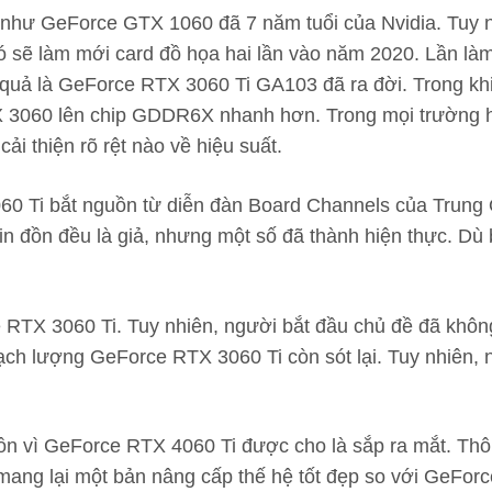
hư GeForce GTX 1060 đã 7 năm tuổi của Nvidia. Tuy nh
đó sẽ làm mới card đồ họa hai lần vào năm 2020. Lần là
quả là GeForce RTX 3060 Ti GA103 đã ra đời. Trong khi 
 3060 lên chip GDDR6X nhanh hơn. Trong mọi trường 
 thiện rõ rệt nào về hiệu suất.
0 Ti bắt nguồn từ diễn đàn Board Channels của Trung Q
 tin đồn đều là giả, nhưng một số đã thành hiện thực. D
 RTX 3060 Ti. Tuy nhiên, người bắt đầu chủ đề đã không
ạch lượng GeForce RTX 3060 Ti còn sót lại. Tuy nhiên, 
đồn vì GeForce RTX 4060 Ti được cho là sắp ra mắt. Thôn
mang lại một bản nâng cấp thế hệ tốt đẹp so với GeFo