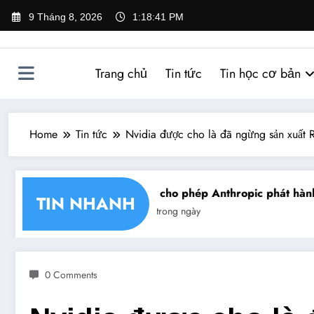
Skip
9 Tháng 8, 2026
1:18:42 PM
to
content
Trang chủ
Tin tức
Tin học cơ bản
Home
Tin tức
Nvidia được cho là đã ngừng sản xuất
hận chéo chữ ký số
Mỹ cho phép Anthropic phát hành gi
TIN NHANH
Tin trong ngày
0 Comments