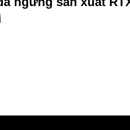
 đã ngừng sản xuất RT
i