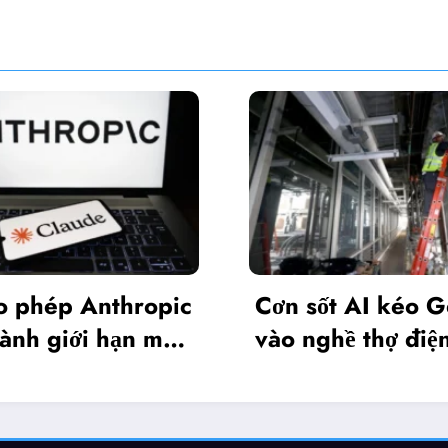
Nvidia ra ‘O
n sốt AI kéo Gen Z
phiên bản bả
o nghề thợ điện