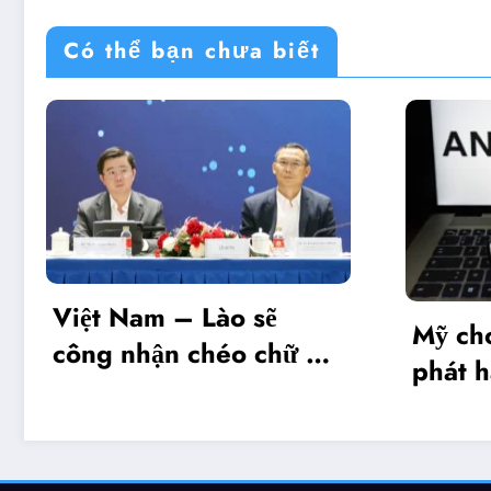
Có thể bạn chưa biết
Mỹ cho phép Anthropic
Cơ
ký
phát hành giới hạn mô
và
hình Mythos 5