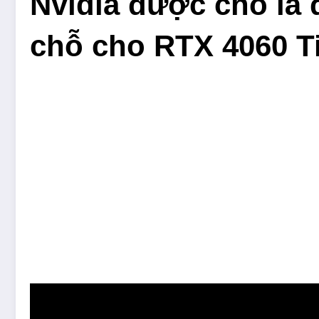
Nvidia được cho là
chỗ cho RTX 4060 T