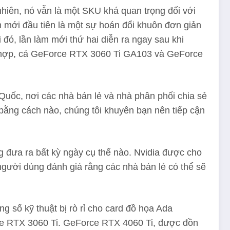
iên, nó vẫn là một SKU khá quan trọng đối với
m mới đầu tiên là một sự hoán đổi khuôn đơn giản
đó, lần làm mới thứ hai diễn ra ngay sau khi
hợp, cả GeForce RTX 3060 Ti GA103 và GeForce
uốc, nơi các nhà bán lẻ và nhà phân phối chia sẻ
ù bằng cách nào, chúng tôi khuyên bạn nên tiếp cận
 đưa ra bất kỳ ngày cụ thể nào. Nvidia được cho
người dùng đánh giá rằng các nhà bán lẻ có thể sẽ
g số kỹ thuật bị rò rỉ cho card đồ họa Ada
rce RTX 3060 Ti. GeForce RTX 4060 Ti, được đồn