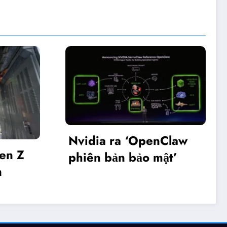
penClaw
Khai mạc Diễn đàn
o mật’
Make in Viet Nam
2025