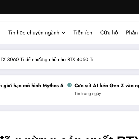
Tin học chuyên ngành
Tiện ích
Cứu hộ
Phần
 RTX 3060 Ti để nhường chỗ cho RTX 4060 Ti
ới hạn mô hình Mythos 5
Cơn sốt AI kéo Gen Z vào nghề 
Tin trong ngày