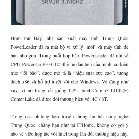
Hôm thứ Bảy, nhà sản xuất máy tính Trung Quốc
PowerLeader đã ra mắt bộ vi xử lý ‘mới’ và máy tính để
bàn nhỏ gọn. Trong buổi họp báo, PowerLeader đã nói về
CPU Powerstar P3-01105 thế hệ đầu tiên của mình, có kiến
​​trúc “lõi bão”, được mô tả là “hiệu suất cực cao”, tương
thích x86 và hỗ trợ tuyệt vời cho Windows. Và đúng như
vậy, vì nó trông rất giống CPU Intel Core i3-10105(F)
Comet Lake đã được đổi thương hiệu với 4C / 8T.
Trong các phương tiện truyền thông tin tức công nghệ
Trung Quốc, chẳng hạn như tại ITHome, không có gợi ý
nào về việc hợp tác với Intel trong lần đổi thương hiệu này.