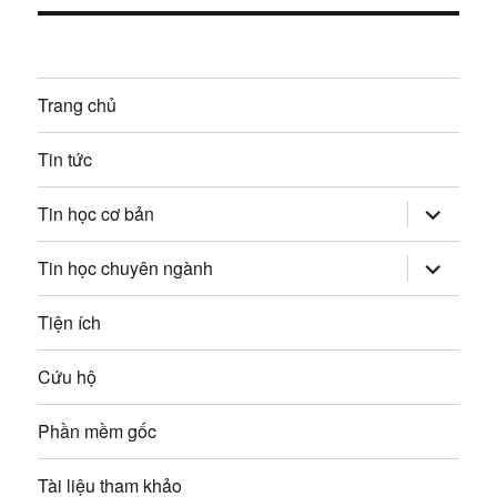
:
t
n
i
g
ế
Trang chủ
p
b
:
Tin tức
à
mở
i
Tin học cơ bản
rộng
trình
v
đơn
mở
Tin học chuyên ngành
con
rộng
trình
i
đơn
Tiện ích
con
ế
Cứu hộ
t
Phần mềm gốc
Tài liệu tham khảo