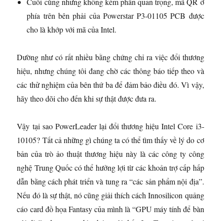
Cuối cùng nhưng không kém phần quan trọng, mã QR ở
phía trên bên phải của Powerstar P3-01105 PCB được
cho là khớp với mã của Intel.
Dường như có rất nhiều bằng chứng chỉ ra việc đổi thương
hiệu, nhưng chúng tôi đang chờ các thông báo tiếp theo và
các thử nghiệm của bên thứ ba để đảm bảo điều đó. Vì vậy,
hãy theo dõi cho đến khi sự thật được đưa ra.
Vậy tại sao PowerLeader lại đổi thương hiệu Intel Core i3-
10105? Tất cả những gì chúng ta có thể tìm thấy về lý do cơ
bản của trò ảo thuật thương hiệu này là các công ty công
nghệ Trung Quốc có thể hưởng lợi từ các khoản trợ cấp hấp
dẫn bằng cách phát triển và tung ra “các sản phẩm nội địa”.
Nếu đó là sự thật, nó cũng giải thích cách Innosilicon quảng
cáo card đồ họa Fantasy của mình là “GPU máy tính để bàn