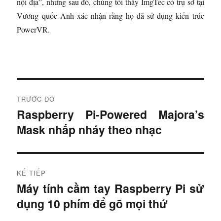
nội địa”, nhưng sau đó, chúng tôi thấy ImgTec có trụ sở tại
Vương quốc Anh xác nhận rằng họ đã sử dụng kiến ​​trúc
PowerVR.
Đ
TRƯỚC ĐÓ
i
Raspberry Pi-Powered Majora’s
B
Mask nhấp nháy theo nhạc
à
ề
i
u
t
r
h
KẾ TIẾP
ư
Máy tính cầm tay Raspberry Pi sử
B
ư
ớ
dụng 10 phím để gõ mọi thứ
à
c
ớ
i