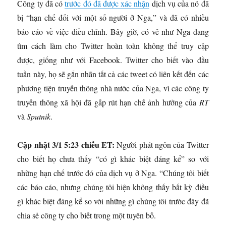
Công ty đã có
trước đó đã được xác nhận
dịch vụ của nó đã
bị “hạn chế đối với một số người ở Nga,” và đã có nhiều
báo cáo về việc điều chỉnh. Bây giờ, có vẻ như Nga đang
tìm cách làm cho Twitter hoàn toàn không thể truy cập
được, giống như với Facebook. Twitter cho biết vào đầu
tuần này, họ sẽ gắn nhãn tất cả các tweet có liên kết đến các
phương tiện truyền thông nhà nước của Nga, vì các công ty
truyền thông xã hội đã gấp rút hạn chế ảnh hưởng của
RT
và
Sputnik
.
Cập nhật 3/1 5:23 chiều ET:
Người phát ngôn của Twitter
cho biết họ chưa thấy “có gì khác biệt đáng kể” so với
những hạn chế trước đó của dịch vụ ở Nga. “Chúng tôi biết
các báo cáo, nhưng chúng tôi hiện không thấy bất kỳ điều
gì khác biệt đáng kể so với những gì chúng tôi trước đây đã
chia sẻ công ty cho biết trong một tuyên bố.