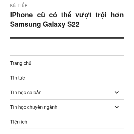
r
h
KẾ TIẾP
ư
IPhone cũ có thể vượt trội hơn
B
ư
ớ
Samsung Galaxy S22
à
c
ớ
i
:
t
n
i
g
ế
Trang chủ
p
b
:
Tin tức
à
mở
i
Tin học cơ bản
rộng
trình
v
đơn
mở
Tin học chuyên ngành
con
rộng
trình
i
đơn
Tiện ích
con
ế