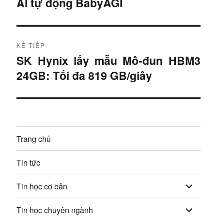
AI tự động BabyAGI
à
ề
i
u
t
r
h
KẾ TIẾP
ư
SK Hynix lấy mẫu Mô-đun HBM3
B
ư
ớ
24GB: Tối đa 819 GB/giây
à
c
ớ
i
:
t
n
i
g
ế
Trang chủ
p
b
:
Tin tức
à
mở
i
Tin học cơ bản
rộng
trình
v
đơn
mở
Tin học chuyên ngành
con
rộng