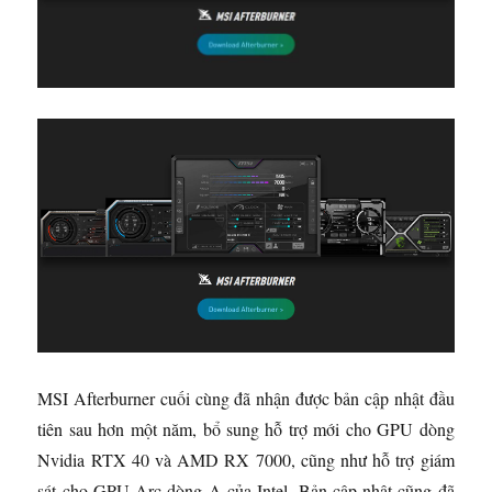
MSI Afterburner cuối cùng đã nhận được bản cập nhật đầu
tiên sau hơn một năm, bổ sung hỗ trợ mới cho GPU dòng
Nvidia RTX 40 và AMD RX 7000, cũng như hỗ trợ giám
sát cho GPU Arc dòng A của Intel. Bản cập nhật cũng đã