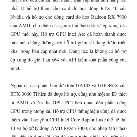
nhất là hỗ trợ thêm cho card đồ họa dòng RTX 40 của
Nvidia và hỗ trợ cho dòng card đồ họa Radeon RX 7900
của AMD, cho phép các game thủ theo dõi và ép xung các
GPU mới này. Hỗ trợ GPU Intel Arc đã hoàn thành được
một nửa chặng đường, với hỗ trợ giám sát đang được triển
khai trong bản cập nhật mới. Đáng tiếc là không có hỗ trợ
ép xung do giới hạn x64 với API kiểm soát phần cứng của
Intel.
Ngoài ra, các phiên bản dựa trên GA103 và GDDR6X của
RTX 3060 Ti hiện đã được hỗ trợ, cũng như một số ID thiết
bị AMD và Nvidia GPU PCI liên quan đến phần cứng
GPU trong tương lai. Hỗ trợ CPU thử nghiệm cũng đã được
thêm vào, bao gồm CPU Intel Core Raptor Lake thế hệ thứ
13 và bộ xử lý dòng AMD Ryzen 7000, cho phép MSI theo
dõi việc sử dụng lõi, tốc độ xung nhịp, nhiệt, v.v. trên các