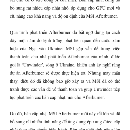
bổ sung rất nhiều cập nhật nhỏ, áp dụng cho GPU mới và
cũ, nâng cao khả năng và độ ổn định của MSI Afterburner.
Quá trình phát triển Afterburner đã bất ngờ dừng lại cách
đây một năm do lệnh trừng phạt liên quan đến cuộc xâm
lược của Nga vào Ukraine. MSI gặp vấn đề trong việc
thanh toán cho nhà phát triển Afterburner của mình, được
gọi là ‘Unwinder’, sống ở Ukraine, khiến anh ấy nghĩ rằng
dự án Afterburner sẽ được thực hiện tốt. Nhưng may mắn
thay, điều đó đã không bao giờ xảy ra và MSI đã có thể
tránh được các vấn đề về thanh toán và giúp Unwinder tiếp
tục phát triển các bản cập nhật mới cho Afterburner.
Do đó, bản cập nhật MSI Afterburner mới này rất lớn và đã
bổ sung rất nhiều tính năng để ứng dụng ép xung được cập
nhật theo tiêu chuẩn hiện hành. Bản cập nhật tính năng lớn