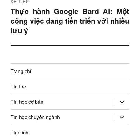
KẾ TIẾP
g
Thực hành Google Bard AI: Một
B
b
công việc đang tiến triển với nhiều
à
i
lưu ý
à
t
i
i
ế
v
p
i
Trang chủ
:
ế
Tin tức
t
mở
Tin học cơ bản
rộng
trình
đơn
mở
Tin học chuyên ngành
con
rộng
trình
đơn
Tiện ích
con