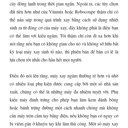
cây đông lạnh trong thời gian ngắn. Ngoài ra, các tùy chọn
đắt tiền hơn như của Vitamix hoặc Robocoupe thậm chí có
thể nấu súp trong quá trình xay bằng cách sử dụng nhiệt
sinh ra từ động cơ của máy xay, đây không phải là điều bạn
có thể làm với kiểu ngâm. Tôi thậm chí còn đi xa hơn khi
nói rằng nếu bạn có không gian cho nó và không sở hữu bất
kỳ loại máy xay sinh tố nào, thì phiên bản để bàn có lẽ là
lựa chọn tốt nhất cho hầu hết mọi người.
Điều đó nói lên rằng, máy xay ngâm thường rẻ hơn và nhờ
có nhiều loại phụ kiện được cung cấp bởi một số nhà sản
xuất, chúng có thể là những máy đa nhiệm tuyệt vời. Phụ
kiện máy đánh trứng cho phép bạn làm kem đánh bông
hoặc bánh trứng đường một cách nhanh chóng mà không
cần máy trộn cầm tay bằng điện, nếu không bạn có nguy cơ
bị viêm gân ở khuỷu tay khi làm thủ công. Một số máy xay