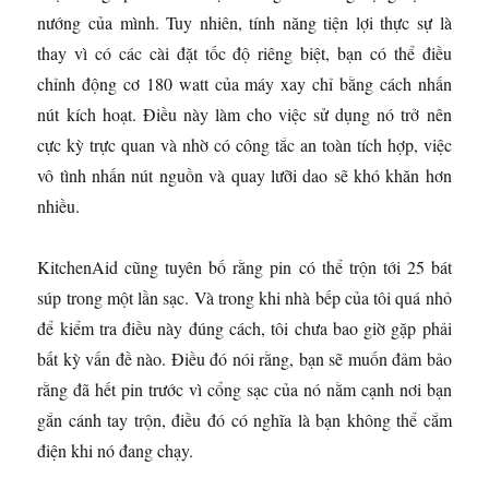
nướng của mình. Tuy nhiên, tính năng tiện lợi thực sự là
thay vì có các cài đặt tốc độ riêng biệt, bạn có thể điều
chỉnh động cơ 180 watt của máy xay chỉ bằng cách nhấn
nút kích hoạt. Điều này làm cho việc sử dụng nó trở nên
cực kỳ trực quan và nhờ có công tắc an toàn tích hợp, việc
vô tình nhấn nút nguồn và quay lưỡi dao sẽ khó khăn hơn
nhiều.
KitchenAid cũng tuyên bố rằng pin có thể trộn tới 25 bát
súp trong một lần sạc. Và trong khi nhà bếp của tôi quá nhỏ
để kiểm tra điều này đúng cách, tôi chưa bao giờ gặp phải
bất kỳ vấn đề nào. Điều đó nói rằng, bạn sẽ muốn đảm bảo
rằng đã hết pin trước vì cổng sạc của nó nằm cạnh nơi bạn
gắn cánh tay trộn, điều đó có nghĩa là bạn không thể cắm
điện khi nó đang chạy.