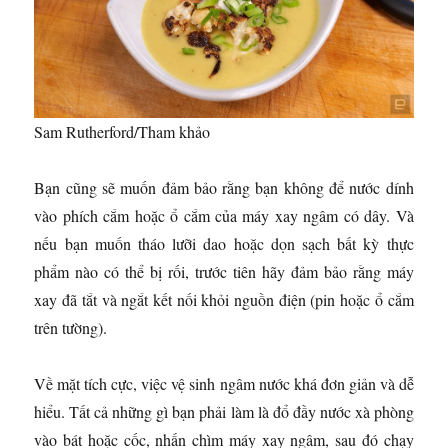
Sam Rutherford/Tham khảo
Bạn cũng sẽ muốn đảm bảo rằng bạn không để nước dính
vào phích cắm hoặc ổ cắm của máy xay ngâm có dây. Và
nếu bạn muốn tháo lưỡi dao hoặc dọn sạch bất kỳ thực
phẩm nào có thể bị rối, trước tiên hãy đảm bảo rằng máy
xay đã tắt và ngắt kết nối khỏi nguồn điện (pin hoặc ổ cắm
trên tường).
Về mặt tích cực, việc vệ sinh ngâm nước khá đơn giản và dễ
hiểu. Tất cả những gì bạn phải làm là đổ đầy nước xà phòng
vào bát hoặc cốc, nhấn chìm máy xay ngâm, sau đó chạy