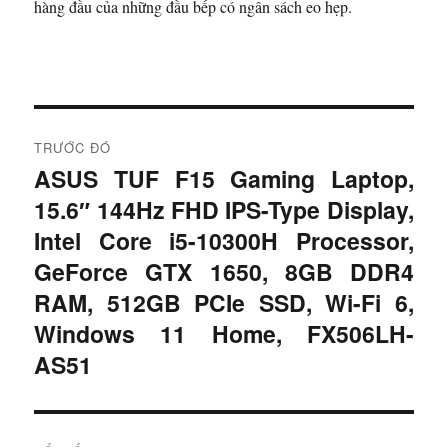
hàng đầu của những đầu bếp có ngân sách eo hẹp.
Đ
TRƯỚC ĐÓ
i
ASUS TUF F15 Gaming Laptop,
B
15.6″ 144Hz FHD IPS-Type Display,
à
ề
i
Intel Core i5-10300H Processor,
u
t
GeForce GTX 1650, 8GB DDR4
r
h
RAM, 512GB PCIe SSD, Wi-Fi 6,
ư
Windows 11 Home, FX506LH-
ư
ớ
AS51
c
ớ
:
n