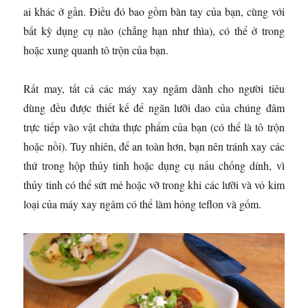
ai khác ở gần. Điều đó bao gồm bàn tay của bạn, cùng với
bất kỳ dụng cụ nào (chẳng hạn như thìa), có thể ở trong
hoặc xung quanh tô trộn của bạn.
Rất may, tất cả các máy xay ngâm dành cho người tiêu
dùng đều được thiết kế để ngăn lưỡi dao của chúng đâm
trực tiếp vào vật chứa thực phẩm của bạn (có thể là tô trộn
hoặc nồi). Tuy nhiên, để an toàn hơn, bạn nên tránh xay các
thứ trong hộp thủy tinh hoặc dụng cụ nấu chống dính, vì
thủy tinh có thể sứt mẻ hoặc vỡ trong khi các lưỡi và vỏ kim
loại của máy xay ngâm có thể làm hỏng teflon và gốm.