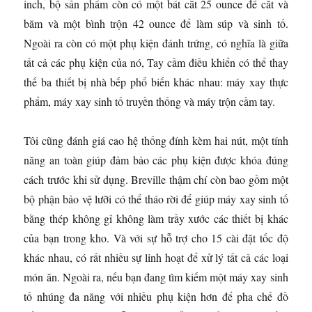
inch, bộ sản phẩm còn có một bát cắt 25 ounce để cắt và
băm và một bình trộn 42 ounce để làm súp và sinh tố.
Ngoài ra còn có một phụ kiện đánh trứng, có nghĩa là giữa
tất cả các phụ kiện của nó, Tay cầm điều khiển có thể thay
thế ba thiết bị nhà bếp phổ biến khác nhau: máy xay thực
phẩm, máy xay sinh tố truyền thống và máy trộn cầm tay.
Tôi cũng đánh giá cao hệ thống đính kèm hai nút, một tính
năng an toàn giúp đảm bảo các phụ kiện được khóa đúng
cách trước khi sử dụng. Breville thậm chí còn bao gồm một
bộ phận bảo vệ lưỡi có thể tháo rời để giúp máy xay sinh tố
bằng thép không gỉ không làm trầy xước các thiết bị khác
của bạn trong kho. Và với sự hỗ trợ cho 15 cài đặt tốc độ
khác nhau, có rất nhiều sự linh hoạt để xử lý tất cả các loại
món ăn. Ngoài ra, nếu bạn đang tìm kiếm một máy xay sinh
tố nhúng đa năng với nhiều phụ kiện hơn để pha chế đồ