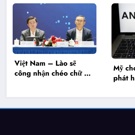
– Lào sẽ
Mỹ cho phép Anthro
 chéo chữ ký
phát hành giới hạn 
hình Mythos 5