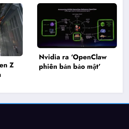
idia ra ‘OpenClaw
Khai mạc Diễ
iên bản bảo mật’
Make in Vie
2025