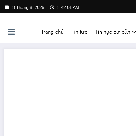
Skip
8 Tháng 8, 2026
8:42:01 AM
to
content
Trang chủ
Tin tức
Tin học cơ bản