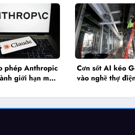
Nv
pic
Cơn sốt AI kéo Gen Z
ph
mô
vào nghề thợ điện