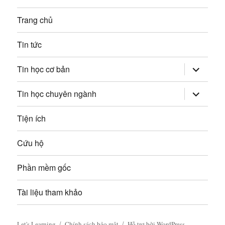
p
à
Trang chủ
:
i
Tin tức
v
mở
Tin học cơ bản
rộng
i
trình
đơn
mở
Tin học chuyên ngành
con
rộng
ế
trình
đơn
Tiện ích
t
con
Cứu hộ
Phần mềm gốc
Tài liệu tham khảo
Let's Learning
Chính sách bảo mật
Hỗ trợ bởi WordPress