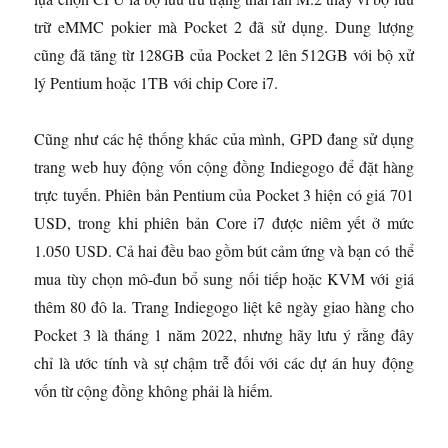
trữ eMMC pokier mà Pocket 2 đã sử dụng. Dung lượng
cũng đã tăng từ 128GB của Pocket 2 lên 512GB với bộ xử
lý Pentium hoặc 1TB với chip Core i7.
Cũng như các hệ thống khác của mình, GPD đang sử dụng
trang web huy động vốn cộng đồng Indiegogo để đặt hàng
trực tuyến. Phiên bản Pentium của Pocket 3 hiện có giá 701
USD, trong khi phiên bản Core i7 được niêm yết ở mức
1.050 USD. Cả hai đều bao gồm bút cảm ứng và bạn có thể
mua tùy chọn mô-đun bổ sung nối tiếp hoặc KVM với giá
thêm 80 đô la. Trang Indiegogo liệt kê ngày giao hàng cho
Pocket 3 là tháng 1 năm 2022, nhưng hãy lưu ý rằng đây
chỉ là ước tính và sự chậm trễ đối với các dự án huy động
vốn từ cộng đồng không phải là hiếm.