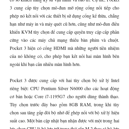
3 cung cấp tùy chọn mô-đun mở rộng cổng nối tiếp cho
phép nó kết nối với các thiết bị sử dụng cổng kế thừa, chẳng
hạn như máy in và máy quét cũ hơn, cũng như mô-đun điều
khiển KVM tùy chọn để cung cấp quyền truy cập cấp phần
cứng vào các máy chủ mạng thiếu bàn phím và chuột.
Pocket 3 hiện có cổng HDMI mà những người tiền nhiệm
của nó không có, cho phép bạn kết nối hai màn hình bên
ngoài khi bạn cần nhiều màn hình hơn.
Pocket 3 được cung cấp với hai tùy chọn bộ xử lý Intel
riêng biệt: CPU Pentium Silver N6000 cho các hoạt động
cơ bản hoặc Core i7-1195G7 cho người dùng thành thạo.
Tùy chọn trước đây bao gồm 8GB RAM, trong khi tùy
chọn sau tăng gấp đôi bộ nhớ để ghép nối với bộ xử lý hiệu
suất cao. Một bản cập nhật bạn nhận được với một trong hai
lựa chọn CPU là bộ lưu trữ trạng thái rắn M.2 thay vì bộ lưu