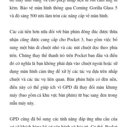
kèm. Bảo vệ màn hình thông qua Corning Gorilla Glass 5
và độ sáng 500 nits làm tròn các nâng cấp về màn hình.
Các cải tiến hơn nữa đối với bàn phím đông đúc được thừa
nhận cũng được cung cấp cho Pocket 3, bao gồm việc bổ
sung một bàn di chuột nhỏ và các nút chuột dọc theo phía
trên. Chúng thay thế thanh trỏ trên Pocket ban đầu và điều
đó có nghĩa là bạn không phải dựa vào chuột ngoài hoặc sử
dụng màn hình cảm ứng để xử lý các tác vụ dựa trên nhấp
chuột và các tác vụ liên quan. Bàn phím hiện có đèn nền,
điều này có thể giúp ích vì GPD đã thay đổi màu khung
máy (bao gồm cả khu vực bàn phím) từ bạc sang đen trong
mẫu máy này.
GPD cũng đã bổ sung các tính năng đáp ứng nhu cầu của
cơ sở khách hàng kỹ sư vận hành và bảo trì. Cụ thể, Pocket