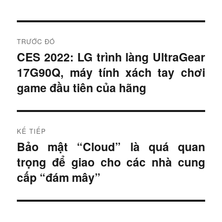
Đ
TRƯỚC ĐÓ
i
CES 2022: LG trình làng UltraGear
B
17G90Q, máy tính xách tay chơi
à
ề
i
game đầu tiên của hãng
u
t
r
h
ư
KẾ TIẾP
ư
ớ
Bảo mật “Cloud” là quá quan
B
c
ớ
trọng để giao cho các nhà cung
à
:
i
cấp “đám mây”
n
t
g
i
ế
b