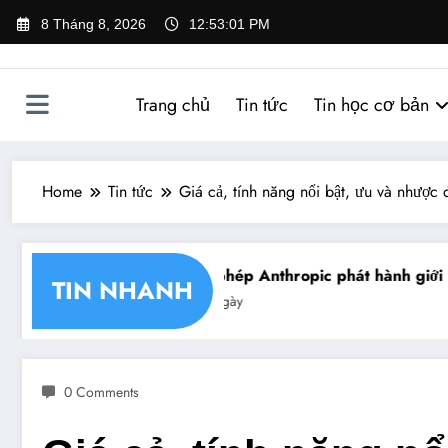
Skip
8 Tháng 8, 2026
12:53:01 PM
to
content
Trang chủ
Tin tức
Tin học cơ bản
Home
Tin tức
Giá cả, tính năng nổi bật, ưu và nhược 
héo chữ ký số
Mỹ cho phép Anthropic phát hành giới hạ
TIN NHANH
Tin trong ngày
0 Comments