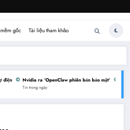
 mềm gốc
Tài liệu tham khảo
iện
Nvidia ra ‘OpenClaw phiên bản bảo mật’
Việt Na
Tin trong ngày
Tin trong