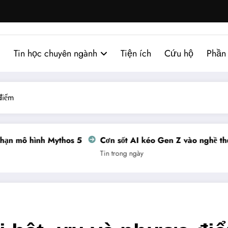
Tin học chuyên ngành
Tiện ích
Cứu hộ
Phần
điểm
n mô hình Mythos 5
Cơn sốt AI kéo Gen Z vào nghề thợ đ
Tin trong ngày