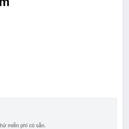
ểm
thử miễn phí có sẵn.