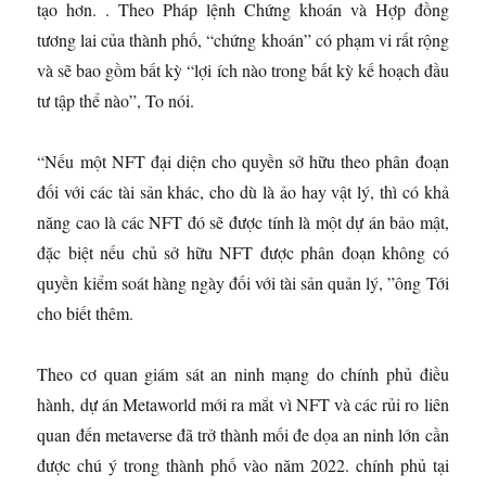
tạo hơn. . Theo Pháp lệnh Chứng khoán và Hợp đồng
tương lai của thành phố, “chứng khoán” có phạm vi rất rộng
và sẽ bao gồm bất kỳ “lợi ích nào trong bất kỳ kế hoạch đầu
tư tập thể nào”, To nói.
“Nếu một NFT đại diện cho quyền sở hữu theo phân đoạn
đối với các tài sản khác, cho dù là ảo hay vật lý, thì có khả
năng cao là các NFT đó sẽ được tính là một dự án bảo mật,
đặc biệt nếu chủ sở hữu NFT được phân đoạn không có
quyền kiểm soát hàng ngày đối với tài sản quản lý, ”ông Tới
cho biết thêm.
Theo cơ quan giám sát an ninh mạng do chính phủ điều
hành, dự án Metaworld mới ra mắt vì NFT và các rủi ro liên
quan đến metaverse đã trở thành mối đe dọa an ninh lớn cần
được chú ý trong thành phố vào năm 2022. chính phủ tại