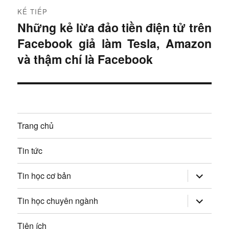
ư
KẾ TIẾP
ư
ớ
Những kẻ lừa đảo tiền điện tử trên
B
c
ớ
Facebook giả làm Tesla, Amazon
à
:
i
và thậm chí là Facebook
n
t
g
i
ế
b
p
à
Trang chủ
:
i
Tin tức
v
mở
Tin học cơ bản
rộng
i
trình
đơn
mở
Tin học chuyên ngành
con
rộng
ế
trình
đơn
Tiện ích