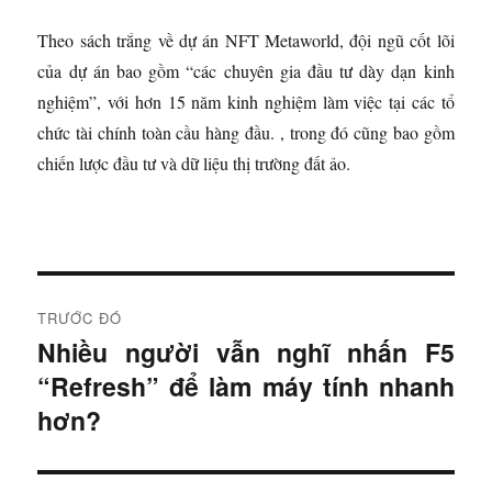
Theo sách trắng về dự án NFT Metaworld, đội ngũ cốt lõi
của dự án bao gồm “các chuyên gia đầu tư dày dạn kinh
nghiệm”, với hơn 15 năm kinh nghiệm làm việc tại các tổ
chức tài chính toàn cầu hàng đầu. , trong đó cũng bao gồm
chiến lược đầu tư và dữ liệu thị trường đất ảo.
Đ
TRƯỚC ĐÓ
i
Nhiều người vẫn nghĩ nhấn F5
B
“Refresh” để làm máy tính nhanh
à
ề
i
hơn?
u
t
r
h