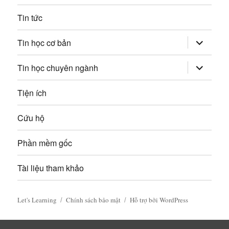
à
Tin tức
i
mở
Tin học cơ bản
v
rộng
trình
đơn
mở
Tin học chuyên ngành
i
con
rộng
trình
đơn
ế
Tiện ích
con
t
Cứu hộ
Phần mềm gốc
Tài liệu tham khảo
Let's Learning
Chính sách bảo mật
Hỗ trợ bởi WordPress