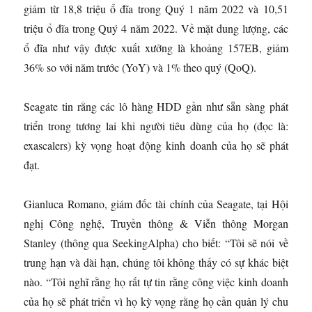
giảm từ 18,8 triệu ổ đĩa trong Quý 1 năm 2022 và 10,51
triệu ổ đĩa trong Quý 4 năm 2022. Về mặt dung lượng, các
ổ đĩa như vậy được xuất xưởng là khoảng 157EB, giảm
36% so với năm trước (YoY) và 1% theo quý (QoQ).
Seagate tin rằng các lô hàng HDD gần như sẵn sàng phát
triển trong tương lai khi người tiêu dùng của họ (đọc là:
exascalers) kỳ vọng hoạt động kinh doanh của họ sẽ phát
đạt.
Gianluca Romano, giám đốc tài chính của Seagate, tại Hội
nghị Công nghệ, Truyền thông & Viễn thông Morgan
Stanley (thông qua SeekingAlpha) cho biết: “Tôi sẽ nói về
trung hạn và dài hạn, chúng tôi không thấy có sự khác biệt
nào. “Tôi nghĩ rằng họ rất tự tin rằng công việc kinh doanh
của họ sẽ phát triển vì họ kỳ vọng rằng họ cần quản lý chu