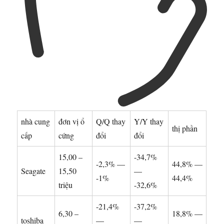
nhà cung
đơn vị ổ
Q/Q thay
Y/Y thay
thị phần
cấp
cứng
đổi
đổi
15,00 –
-34,7%
-2,3% —
44,8% —
Seagate
15,50
—
-1%
44,4%
triệu
-32,6%
-21,4%
-37,2%
6,30 –
18,8% —
toshiba
—
—