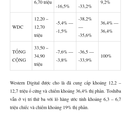
6,70 triệu
9,2%
-16,5%
-33,2%
12,20 –
-38,2%
-5,4% —
36,4% —
WDC
12,70
—
-1,5%
36,4%
triệu
-35,6%
33,50 –
TỔNG
-7,6% —
-36,5 —
34,90
100%
CỘNG
-3,8%
-33,9%
triệu
Western Digital được cho là đã cung cấp khoảng 12,2 –
12,7 triệu ổ cứng và chiếm khoảng 36,4% thị phần. Toshiba
vẫn ở vị trí thứ ba với lô hàng ước tính khoảng 6,3 – 6,7
triệu chiếc và chiếm khoảng 19% thị phần.