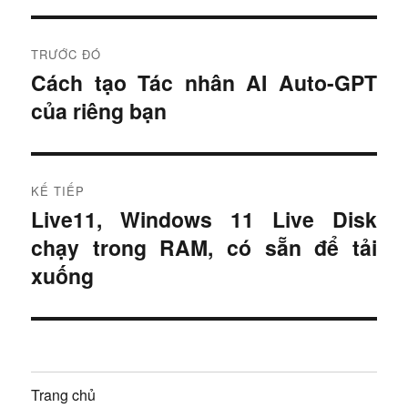
Đ
TRƯỚC ĐÓ
i
Cách tạo Tác nhân AI Auto-GPT
B
của riêng bạn
à
ề
i
u
t
r
h
KẾ TIẾP
ư
Live11, Windows 11 Live Disk
B
ư
ớ
chạy trong RAM, có sẵn để tải
à
c
ớ
i
xuống
:
t
n
i
g
ế
p
b
Trang chủ
: