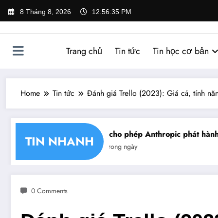
Skip
8 Tháng 8, 2026
12:56:36 PM
to
content
Trang chủ
Tin tức
Tin học cơ bản
Home
Tin tức
Đánh giá Trello (2023): Giá cả, tính nă
hận chéo chữ ký số
Mỹ cho phép Anthropic phát hành gi
TIN NHANH
Tin trong ngày
0 Comments