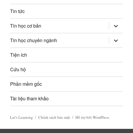
i
:
Tin tức
v
mở
Tin học cơ bản
rộng
i
trình
đơn
mở
Tin học chuyên ngành
con
rộng
ế
trình
đơn
Tiện ích
t
con
Cứu hộ
Phần mềm gốc
Tài liệu tham khảo
Let's Learning
Chính sách bảo mật
Hỗ trợ bởi WordPress