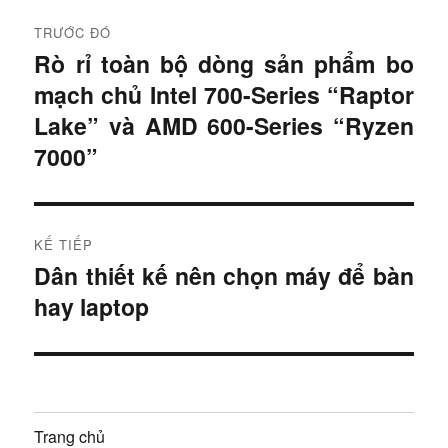
Đ
TRƯỚC ĐÓ
i
Rò rỉ toàn bộ dòng sản phẩm bo
B
mạch chủ Intel 700-Series “Raptor
à
ề
i
Lake” và AMD 600-Series “Ryzen
u
t
7000”
r
h
ư
ư
ớ
KẾ TIẾP
c
ớ
Dân thiết kế nên chọn máy để bàn
B
:
hay laptop
n
à
i
g
t
b
i
ế
à
Trang chủ
p